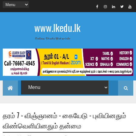
www.lkedu.lk
Online Study Materials
தரம் 7 - விஞ்ஞானம் - கையேடு - புவியினதும்
விண்வெளியினதும் தன்மை