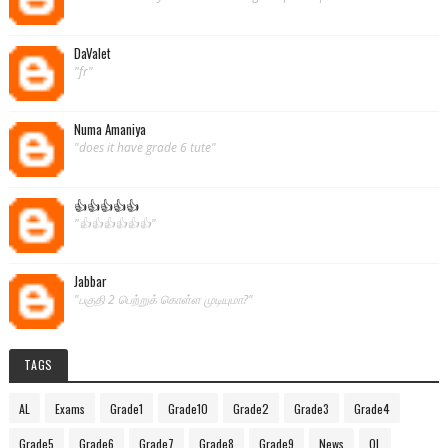
DaValet
"fr"
Numa Amaniya
"does it have grade 6 tute"
👍👍👍👍👍
"👍👍👍👍👍👍"
Jabbar
"பகுதி 2 பெற்றுக் கொள்ள முடியுமா?"
TAGS
AL
Exams
Grade1
Grade10
Grade2
Grade3
Grade4
Grade5
Grade6
Grade7
Grade8
Grade9
News
OL