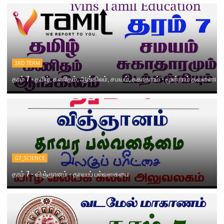
3RD TERM
தரம் 7 - தமிழ், கணிதம், ஆங்கிலம், சமயம், சுகாதாரம் - மூன்றாம் தவணை
G7_SCIENCE
தரம் 7 - விஞ்ஞானம் - தாவரப் பல்வகைமை