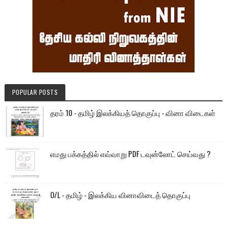
POPULAR POSTS
தரம் 10 - தமிழ் இலக்கியத் தொகுப்பு - வினா விடைகள்
எமது பக்கத்தில் எவ்வாறு PDF டவுன்லோட் செய்வது ?
O/L - தமிழ் - இலக்கிய வினாவிடைத் தொகுப்பு