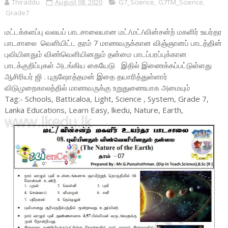
Thiraddu
August 08, 2020
G7_Science
,
G7TM_Science
,
Grade7
மட்டக்களப்பு வலயப் பாடசாலையான மட்/மட்/வின்சன்ற் மகளிர் உயர்தர
பாடசாலை வெளியிட்ட தரம் 7 மாணவருக்கான விஞ்ஞானப் பாடத்தின்
புவியினதும் விண்வெளியினதும் தன்மை பாடப்பரப்புக்கான
பாடக்குறிப்புகள் அடங்கிய கையேடு இதில் இணைக்கப்பட்டுள்ளது
ஆசிரியர் ஜி . புருஷோத்தமன் இதை தயாரித்துள்ளார்
விடுமுறைகாலத்தில் மாணவருக்கு உறுதுணையாக அமையும்
Tag:- Schools, Batticaloa, Light, Science , System, Grade 7,
Lanka Educations, Learn Easy, lkedu, Nature, Earth,