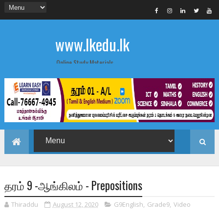
www.lkedu.lk
Online Study Materials
தரம் 9 -ஆங்கிலம் - Prepositions
Thiraddu
August 12, 2020
G9English
,
Grade9
,
Video