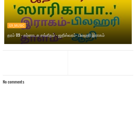
G9_MUSIC
தரம் 09 - கர்னாடக சங்கீதம் - ஜதீஸ்வரம்- பிலஹரி இராகம்
No comments