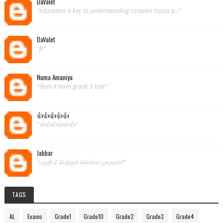
DaValet
"education is key to understanding complex topics a..."
DaValet
"fr"
Numa Amaniya
"does it have grade 6 tute"
👍👍👍👍👍
"👍👍👍👍👍👍"
Jabbar
"பகுதி 2 பெற்றுக் கொள்ள முடியுமா?"
TAGS
AL
Exams
Grade1
Grade10
Grade2
Grade3
Grade4