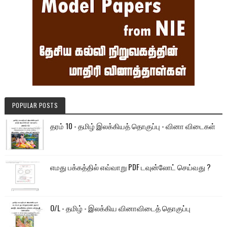
POPULAR POSTS
தரம் 10 - தமிழ் இலக்கியத் தொகுப்பு - வினா விடைகள்
எமது பக்கத்தில் எவ்வாறு PDF டவுன்லோட் செய்வது ?
O/L - தமிழ் - இலக்கிய வினாவிடைத் தொகுப்பு