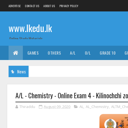
ADVERTISE
CONTACT US
ABOUT US
PRIVACY POLICY
www.lkedu.lk
Online Study Materials
GAMES
OTHERS
A/L
O/L
GRADE 10
G
News
A/L - Chemistry - Online Exam 4 - Kilinochchi z
Thiraddu
August 09, 2020
AL
,
AL_Chemistry
,
ALTM_Che