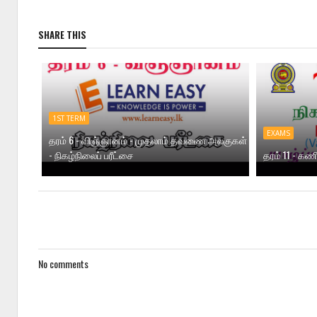
SHARE THIS
1ST TERM
EXAMS
தரம் 6 - விஞ்ஞானம் - முதலாம் தவணை அலகுகள்
- நிகழ்நிலைப் பரீட்சை
தரம் 11 - கணி
No comments