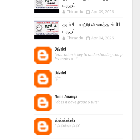
மருதம்
Thiraddu
Apr 09, 2026
தரம் 4 - மாதிரி வினாத்தாள் 01 -
மருதம்
Thiraddu
Apr 04, 2026
DaValet
"education is key to understanding comp
lex topics a..."
DaValet
"fr"
Numa Amaniya
"does it have grade 6 tute"
👍👍👍👍👍
"👍👍👍👍👍👍"