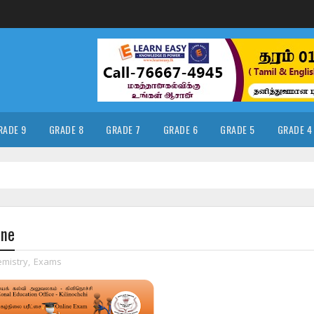
RADE 9
GRADE 8
GRADE 7
GRADE 6
GRADE 5
GRADE 4
one
mistry
,
Exams