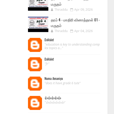
மருதம்
Thiraddu
Apr 09, 2026
தரம் 4 - மாதிரி வினாத்தாள் 01 -
மருதம்
Thiraddu
Apr 04, 2026
DaValet
"education is key to understanding comp
lex topics a..."
DaValet
"fr"
Numa Amaniya
"does it have grade 6 tute"
👍👍👍👍👍
"👍👍👍👍👍👍"