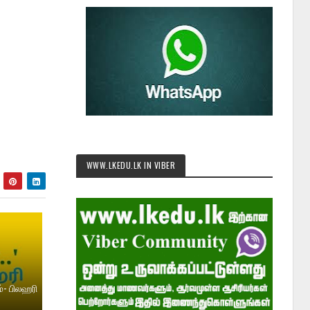
WWW.LKEDU.LK IN VIBER
்- பிலஹரி