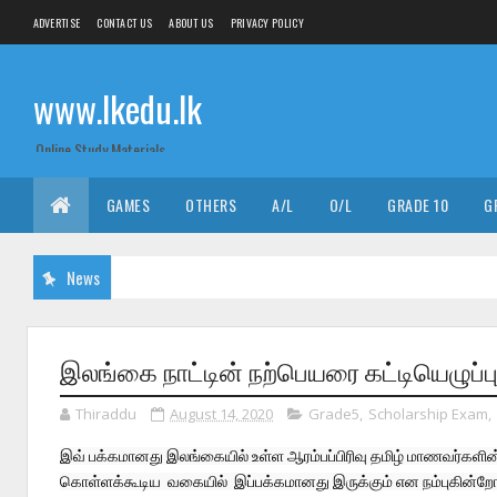
ADVERTISE
CONTACT US
ABOUT US
PRIVACY POLICY
www.lkedu.lk
Online Study Materials
GAMES
OTHERS
A/L
O/L
GRADE 10
G
News
இலங்கை நாட்டின் நற்பெயரை கட்டியெழுப்பு
Thiraddu
August 14, 2020
Grade5
,
Scholarship Exam
,
இவ் பக்கமானது இலங்கையில் உள்ள ஆரம்பப்பிரிவு தமிழ் மாணவர்களின் க
கொள்ளக்கூடிய  வகையில்  இப்பக்கமானது இருக்கும் என நம்புகின்றோ