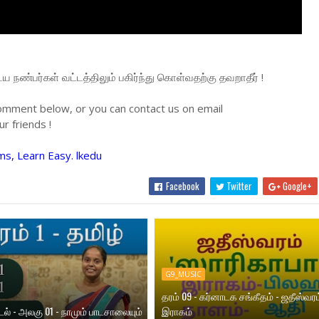
நண்பர்கள் வட்டத்திலும் பகிர்ந்து கொள்வதற்கு தவறாதீர் !
omment below, or you can contact us on email
r friends !
ms, Learn Easy. lkedu
Facebook
Twitter
Google+
G9_MUSIC
தரம் 09 - கர்னாடக சங்கீதம் - ஜதீஸ்வரம
ாடல் - அலகு 01 - நாமும் பாடசாலையும்
இராகம்