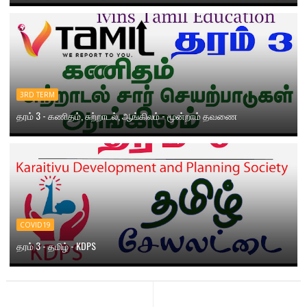
3RD TERM
தரம் 3 - கணிதம், சுற்றாடல், ஆங்கிலம் - மூன்றாம் தவணை
COVID19
தரம் 3 - தமிழ் - KDPS