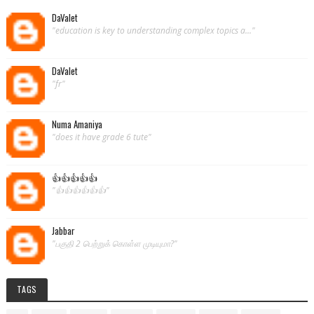
DaValet
"education is key to understanding complex topics a..."
DaValet
"fr"
Numa Amaniya
"does it have grade 6 tute"
👍👍👍👍👍
"👍👍👍👍👍👍"
Jabbar
"பகுதி 2 பெற்றுக் கொள்ள முடியுமா?"
TAGS