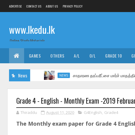
ADVERTISE
CONTACT US
ABOUT US
PRIVACY POLICY
www.lkedu.lk
Online Study Materials
GAMES
OTHERS
A/L
O/L
GRADE 10
G
News
சாதாரண தரப்பரீட்சை மார்ச் மாதத்தில்
NEWS
Grade 4 - English - Monthly Exam -2019 Februa
Thiraddu
August 11, 2020
G4English
,
Grade4
The Monthly exam paper for Grade 4 English