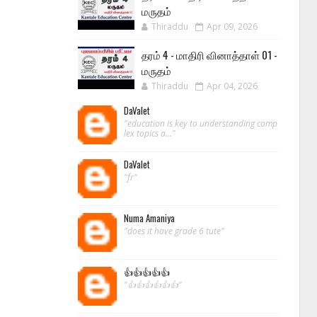
மருதம்
Thiraddu
Apr 09, 2026
தரம் 4 - மாதிரி வினாத்தாள் 01 -
மருதம்
Thiraddu
Apr 04, 2026
DaValet
"education is key to understanding comp
lex topics a..."
DaValet
"fr"
Numa Amaniya
"does it have grade 6 tute"
👍👍👍👍👍
"👍👍👍👍👍👍"