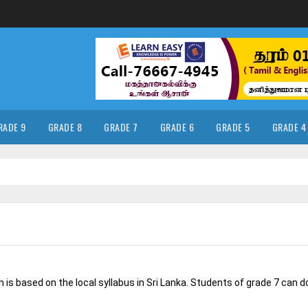
RADE 9
GRADE 8
GRADE 7
GRADE 6
GRADE 5
GRADE 4
n is based on the local syllabus in Sri Lanka. Students of grade 7 can do