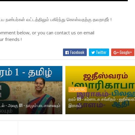
நண்பர்கள் வட்டத்திலும் பகிர்ந்து கொள்வதற்கு தவறாதீர் !
omment below, or you can contact us on email
r friends !
Facebook
Twitter
Google+
G9_MUSIC
தரம் 09 - கர்னாடக சங்கீதம் - ஜதீஸ்வரம
ாடல் - அலகு 01 - நாமும் பாடசாலையும்
இராகம்