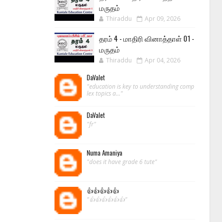
மருதம்
Thiraddu
Apr 09, 2026
தரம் 4 - மாதிரி வினாத்தாள் 01 -
மருதம்
Thiraddu
Apr 04, 2026
DaValet
"education is key to understanding comp
lex topics a..."
DaValet
"fr"
Numa Amaniya
"does it have grade 6 tute"
👍👍👍👍👍
"👍👍👍👍👍👍"