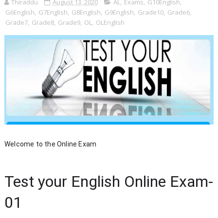
Thiraddu
August 13, 2020
AL
,
Exams
,
G10English
,
G6English
,
G7English
,
G8English
,
G9English
,
Grade10
,
Grade6
,
Grade7
,
Grade8
,
Grade9
,
OL
,
OLEnglish
Welcome to the Online Exam
Test your English Online Exam-
01