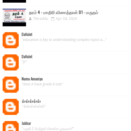
தரம் 4 - மாதிரி வினாத்தாள் 01 - மருதம்
Thiraddu
Apr 04, 2026
DaValet
"education is key to understanding complex topics a..."
DaValet
"fr"
Numa Amaniya
"does it have grade 6 tute"
👍👍👍👍👍
"👍👍👍👍👍👍"
Jabbar
"பகுதி 2 பெற்றுக் கொள்ள முடியுமா?"