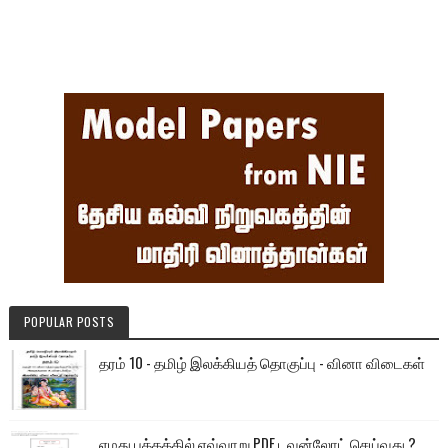
POPULAR POSTS
தரம் 10 - தமிழ் இலக்கியத் தொகுப்பு - வினா விடைகள்
எமது பக்கத்தில் எவ்வாறு PDF டவுன்லோட் செய்வது ?