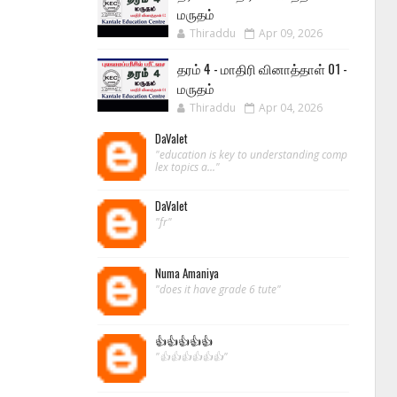
மருதம்
Thiraddu
Apr 09, 2026
தரம் 4 - மாதிரி வினாத்தாள் 01 -
மருதம்
Thiraddu
Apr 04, 2026
DaValet
"education is key to understanding comp
lex topics a..."
DaValet
"fr"
Numa Amaniya
"does it have grade 6 tute"
👍👍👍👍👍
"👍👍👍👍👍👍"