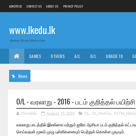
ADVERTISE
CONTACT US
ABOUT US
PRIVACY POLICY
www.lkedu.lk
Online Study Materials
GAMES
OTHERS
A/L
O/L
GRADE 10
G
News
O/L - வரலாறு - 2016 - படம் குறித்தல் பயிற்சி
Thiraddu
August 10, 2020
OL
,
OL_History
,
OLTM_Histo
வரலாறு பாடத்தில் இலங்கை மற்றும் ஐரோ ஆசியா படம் குறித்தல் கட்டா
செய்வதன் மூலம் முழு புள்ளிகளையும் பெற்றுக் கொள்ள முடியும்.