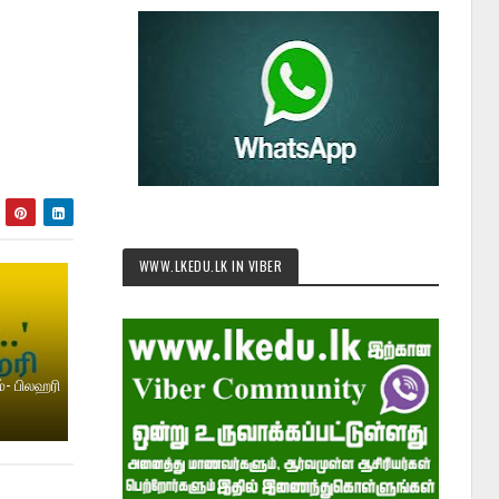
WWW.LKEDU.LK IN VIBER
்- பிலஹரி