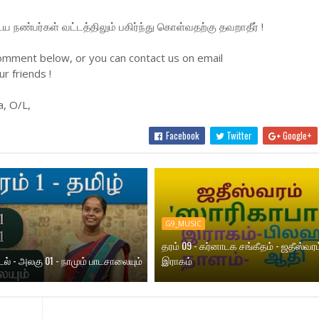
நண்பர்கள் வட்டத்திலும் பகிர்ந்து கொள்வதற்கு தவறாதீர் !
omment below, or you can contact us on email
r friends !
a, O/L,
Facebook
Twitter
Google+
G9_MUSIC
தரம் 09 - கர்னாடக சங்கீதம் - ஜதீஸ்வரம
ாடல் - அலகு 01 - நாமும் பாடசாலையும்
இராகம்