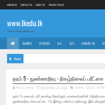
ADVERTISE
CONTACT US
ABOUT US
PRIVACY POLICY
www.lkedu.lk
Online Study Materials
GAMES
OTHERS
A/L
O/L
GRADE 10
G
News
தரம் 5 - நுண்ணறிவு - நிகழ்நிலைப் பரீட்சை
Focus Lanka
December 23, 2022
Exams
,
G5_IQ
,
G5TM
தரம் 5 புலமைப் பரீட்சைக்கு தோற்றும் மாணவர்களின் அத்தியாவ
நுண்ணறிவு செயலட்டை 10 இங்கு பகிரப்பட்டுள்ளது. இவ் நிகழ்ந