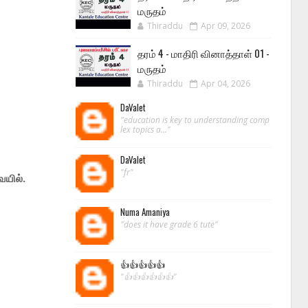
மருதம்
Thiraddu
Apr 09, 2026
தரம் 4 - மாதிரி வினாத்தாள் 01 -
மருதம்
Thiraddu
Apr 04, 2026
DaValet
"education is key to understanding comp
lex topics a..."
DaValet
"fr"
ையில்.
Numa Amaniya
"does it have grade 6 tute"
👍👍👍👍👍
"👍👍👍👍👍👍"