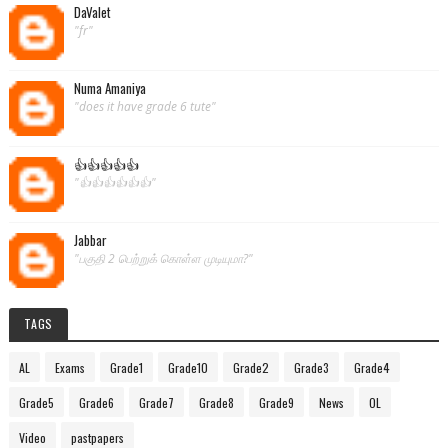
DaValet
"fr"
Numa Amaniya
"does it have grade 6 tute"
👍👍👍👍👍
"👍👍👍👍👍👍"
Jabbar
"பகுதி 2 பெற்றுக் கொள்ள முடியுமா?"
TAGS
AL
Exams
Grade1
Grade10
Grade2
Grade3
Grade4
Grade5
Grade6
Grade7
Grade8
Grade9
News
OL
Video
pastpapers