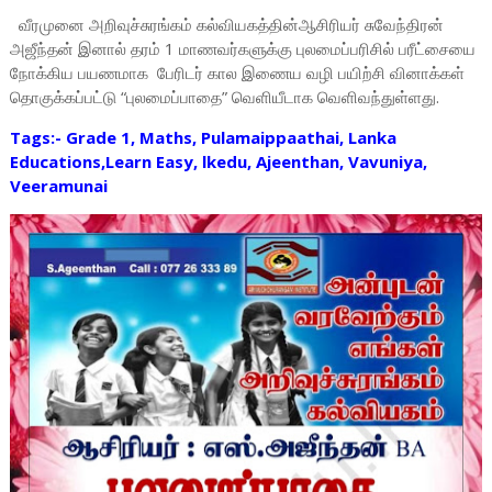
வீரமுனை அறிவுச்சுரங்கம் கல்வியகத்தின்ஆசிரியர் சுவேந்திரன்
அஜீந்தன் இனால் தரம் 1 மாணவர்களுக்கு புலமைப்பரிசில் பரீட்சையை
நோக்கிய பயணமாக பேரிடர் கால இணைய வழி பயிற்சி வினாக்கள்
தொகுக்கப்பட்டு “புலமைப்பாதை” வெளியீடாக வெளிவந்துள்ளது.
Tags:- Grade 1, Maths, Pulamaippaathai, Lanka
Educations,Learn Easy, lkedu, Ajeenthan, Vavuniya,
Veeramunai