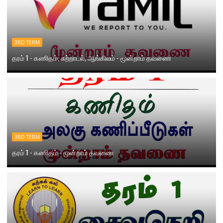
3RD TERM
தரம் 1 - கணிதம், சுற்றாடல், ஆங்கிலம் - மூன்றாம் தவணை
3RD TERM
தரம் 1 - கணிதம் - மூன்றாம் தவணை