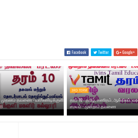
Facebook
Twitter
Google+
3RD TERM
T - முதலாம் தவணை - யா/சுண்டிக்குளி
தரம் 10 - தமிழ், கணிதம், ஆங்கிலம், வர
ரி
சமயம் - மூன்றாம் தவணை