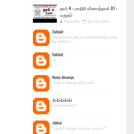
தரம் 4 - மாதிரி வினாத்தாள் 01 -
மருதம்
Thiraddu
Apr 04, 2026
DaValet
"education is key to understanding comp
lex topics a..."
DaValet
"fr"
Numa Amaniya
"does it have grade 6 tute"
👍👍👍👍👍
"👍👍👍👍👍👍"
Jabbar
"பகுதி 2 பெற்றுக் கொள்ள முடியுமா?"