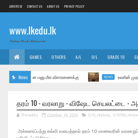
ADVERTISE
CONTACT US
ABOUT US
PRIVACY POLICY
www.lkedu.lk
Online Study Materials
GAMES
OTHERS
A/L
O/L
GRADE 10
G
்சை தொடர்பான மனு மீள விசாரணைக்கு
News
உலகின் முதல் நூலக
NEWS
தரம் 10 - வரலாறு - விஷேட செயலட்டை - அ
Thiraddu
October 14, 2020
G10_History
,
G10TM_Histo
அக்கரைப்பற்று கல்வி வலயத்தால் தரம் 10 மாணவரின் வரலாறு
பதிவிடப்படுகிறது