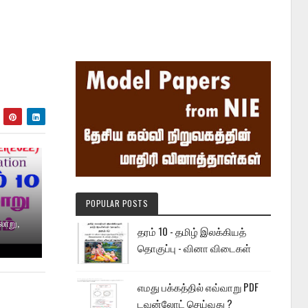
POPULAR POSTS
லாறு,
தரம் 10 - தமிழ் இலக்கியத்
தொகுப்பு - வினா விடைகள்
எமது பக்கத்தில் எவ்வாறு PDF
டவுன்லோட் செய்வது ?