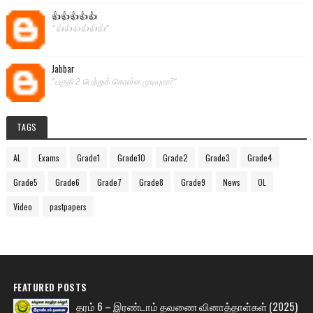
👍👍👍👍👍
"👍👍👍👍👍👍"
Jabbar
"பகுதி 2 பெற்றுக் கொள்ள முடியுமா?"
TAGS
AL
Exams
Grade1
Grade10
Grade2
Grade3
Grade4
Grade5
Grade6
Grade7
Grade8
Grade9
News
OL
Video
pastpapers
FEATURED POSTS
தரம் 6 – இரண்டாம் தவணை வினாத்தாள்கள் (2025)