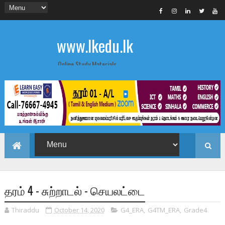
www.lkedu.lk
Online Study Materials
தரம் 4 - சுற்றாடல் - செயலட்டை
Thiraddu
October 14, 2020
G4_ERA
,
G4TM_ERA
,
Grade4