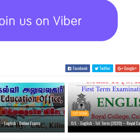
Facebook
Twitter
Google+
1ST TERM
 - English - Online Exams
O/L - English - 1st Term (2020) – Royal Co