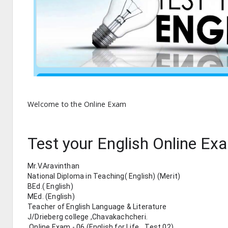
Welcome to the Online Exam
Test your English Online Ex
Mr.V.Aravinthan 
National Diploma in Teaching( English) (Merit)
BEd.( English)
MEd. (English)
Teacher of English Language & Literature
J/Drieberg college ,Chavakachcheri. 
 Online Exam - 06 (English for Life_ Test 02)