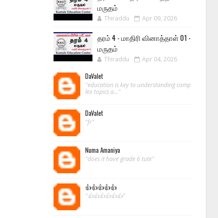
மருதம்
Thiraddu
Apr 09, 2026
தரம் 4 - மாதிரி வினாத்தாள் 01 -
மருதம்
Thiraddu
Apr 04, 2026
DaValet
"education is key to understanding comp
lex topics a..."
DaValet
"fr"
Numa Amaniya
"does it have grade 6 tute"
👍👍👍👍👍
"👍👍👍👍👍👍"