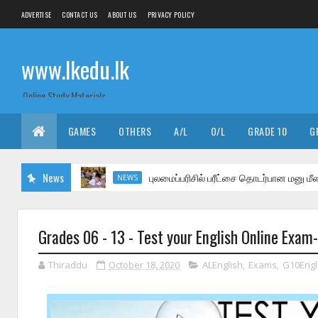
ADVERTISE
CONTACT US
ABOUT US
PRIVACY POLICY
www.lkedu.lk
Online Study Materials
GAMES
OTHERS
A/L
O/L
GRADE 10
G
News
புலமைப்பரிசில் பரீட்சை தொடர்பான மனு மீள விசா
NEWS
Grades 06 - 13 - Test your English Online Exam- 
Thiraddu
October 18, 2020
ALEnglish
,
Exams
,
G10Engl