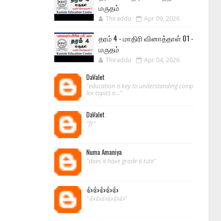
மருதம்
Thiraddu
Apr 09, 2026
தரம் 4 - மாதிரி வினாத்தாள் 01 -
மருதம்
Thiraddu
Apr 04, 2026
DaValet
"education is key to understanding comp
lex topics a..."
DaValet
"fr"
Numa Amaniya
"does it have grade 6 tute"
👍👍👍👍👍
"👍👍👍👍👍👍"