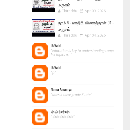
மருதம்
Thiraddu
Apr 09, 2026
தரம் 4 - மாதிரி வினாத்தாள் 01 -
மருதம்
Thiraddu
Apr 04, 2026
DaValet
"education is key to understanding comp
lex topics a..."
DaValet
"fr"
Numa Amaniya
"does it have grade 6 tute"
👍👍👍👍👍
"👍👍👍👍👍👍"