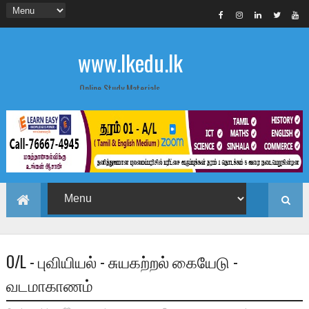
www.lkedu.lk
Online Study Materials
O/L - புவியியல் - சுயகற்றல் கையேடு -
வடமாகாணம்