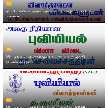
OL
தரம் 11 - புவியியல் - முதலாம் தவணைப் பரீட்சை (2018) - வடமேல்
மாகாணம்
OL
O/L - புவியியல் - அலகுகள் ரீதியான வினா-விடைத் தொகுப்பு -
நா.செல்வச்சந்திரன்
OL
O/L - புவியியல் - யா/ இந்துக் கல்லூரி - செயலட்டை 2(2020)