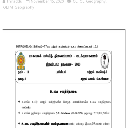
Thiraddu
November 15, 2020
OL
,
OL_Geography
,
OLTM_Geography