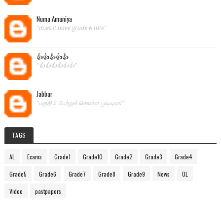
Numa Amaniya
"does it have grade 6 tute"
👍👍👍👍👍
"👍👍👍👍👍👍"
Jabbar
"பகுதி 2 பெற்றுக் கொள்ள முடியுமா?"
TAGS
AL
Exams
Grade1
Grade10
Grade2
Grade3
Grade4
Grade5
Grade6
Grade7
Grade8
Grade9
News
OL
Video
pastpapers