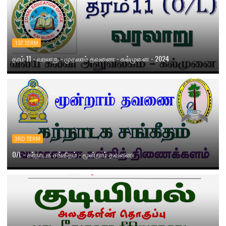
1ST TERM
தரம் 11 - வரலாறு - முதலாம் தவணை - கல்முனை - 2024
3RD TERM
O/L - கர்நாடக சங்கீதம் - மூன்றாம் தவணை