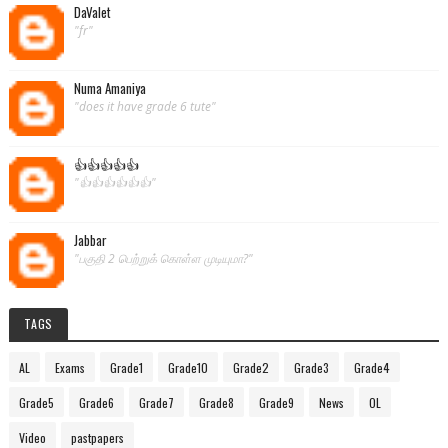
DaValet
"fr"
Numa Amaniya
"does it have grade 6 tute"
👍👍👍👍👍
"👍👍👍👍👍👍"
Jabbar
"பகுதி 2 பெற்றுக் கொள்ள முடியுமா?"
TAGS
AL
Exams
Grade1
Grade10
Grade2
Grade3
Grade4
Grade5
Grade6
Grade7
Grade8
Grade9
News
OL
Video
pastpapers