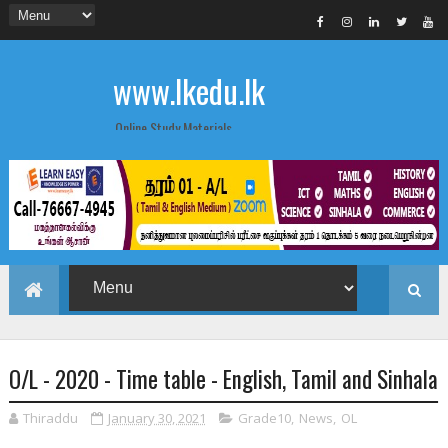
www.lkedu.lk
Online Study Materials
O/L - 2020 - Time table - English, Tamil and Sinhala
Thiraddu
January 30, 2021
Grade10
,
News
,
OL