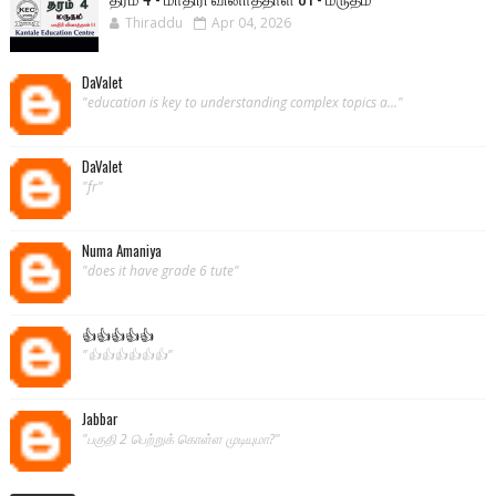
Thiraddu
Apr 04, 2026
DaValet
"education is key to understanding complex topics a..."
DaValet
"fr"
Numa Amaniya
"does it have grade 6 tute"
👍👍👍👍👍
"👍👍👍👍👍👍"
Jabbar
"பகுதி 2 பெற்றுக் கொள்ள முடியுமா?"