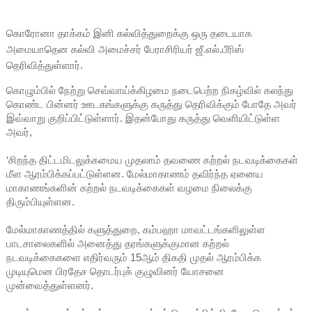
கொரோனா தாக்கம் இனி கல்வித்துறைக்கு ஒரு தடையாக
அமையாதென கல்வி அமைச்சர் பேராசிரியர் ஜீ.எல்.பீரிஸ்
தெரிவித்துள்ளார்.
கொழும்பில் நேற்று செவ்வாய்க்கிழமை நடைபெற்ற நிகழ்வில் கலந்து
கொண்ட பின்னர் ஊடகங்களுக்கு கருத்து தெரிவிக்கும் போதே அவர்
இவ்வாறு குறிப்பிட்டுள்ளார். இதன்போது கருத்து வெளியிட்டுள்ள
அவர்,
‘சிறந்த திட்டமிடலுக்கமைய முதலாம் தவணை கற்றல் நடவடிக்கைகள்
மீள ஆரம்பிக்கப்பட்டுள்ளன. மேல்மாகாணம் தவிர்ந்த ஏனைய
மாகாணங்களின் கற்றல் நடவடிக்கைகள் வழமை நிலைக்கு
திரும்பியுள்ளன.
மேல்மாகாணத்தில் களுத்துறை, கம்பஹா மாவட்டங்களிலுள்ள
பாடசாலைகளில் அனைத்து தரங்களுக்குமான கற்றல்
நடவடிக்கைகளை எதிர்வரும் 15ஆம் திகதி முதல் ஆரம்பிக்க
முடியுமென பிரதேச தொடர்புக் குழுவினர் யோசனை
முன்வைத்துள்ளனர்.