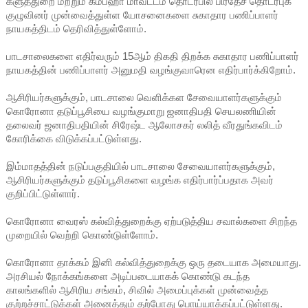
களுத்துறை மற்றும் கம்பஹா மாவட்டம் தொடர்பில் பிரதேச தொடர்புக்
குழுவினர் முன்வைத்துள்ள யோசனைகளை சுகாதார பணிப்பாளர்
நாயகத்திடம் தெரிவித்துள்ளோம்.
பாடசாலைகளை எதிர்வரும் 15ஆம் திகதி திறக்க சுகாதார பணிப்பாளர்
நாயகத்தின் பணிப்பாளர் அனுமதி வழங்குவாரென எதிர்பார்க்கிறோம்.
ஆசிரியர்களுக்கும், பாடசாலை வெளிக்கள சேவையாளர்களுக்கும்
கொரோனா தடுப்பூசியை வழங்குமாறு ஜனாதிபதி செயலணியின்
தலைவர் ஜனாதிபதியின் சிரேஷ்ட ஆலோசகர் லலித் வீரதுங்கவிடம்
கோரிக்கை விடுக்கப்பட்டுள்ளது.
இம்மாதத்தின் நடுப்பகுதியில் பாடசாலை சேவையாளர்களுக்கும்,
ஆசிரியர்களுக்கும் தடுப்பூசிகளை வழங்க எதிர்பார்ப்பதாக அவர்
குறிப்பிட்டுள்ளார்.
கொரோனா வைரஸ் கல்வித்துறைக்கு ஏற்படுத்திய சவால்களை சிறந்த
முறையில் வெற்றி கொண்டுள்ளோம்.
கொரோனா தாக்கம் இனி கல்வித்துறைக்கு ஒரு தடையாக அமையாது.
அரசியல் நோக்கங்களை அடிப்படையாகக் கொண்டு கடந்த
காலங்களில் ஆசிரிய சங்கம், சிவில் அமைப்புக்கள் முன்வைத்த
குற்றச்சாட்டுக்கள் அனைத்தும் தற்போது பொய்யாக்கப்பட்டுள்ளது.