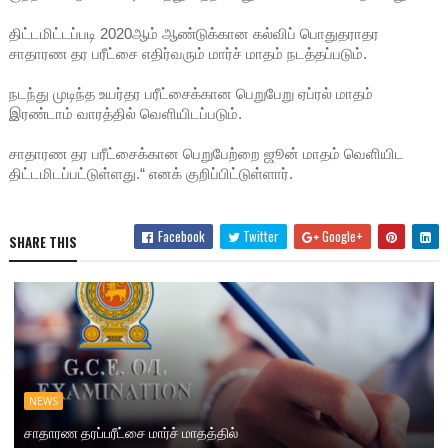
திட்டமிட்டப்படி 2020ஆம் ஆண்டுக்கான கல்விப் பொதுதராதர
சாதாரண தர பரீட்சை எதிர்வரும் மார்ச் மாதம் நடத்தப்படும்.
நடந்து முடிந்த உயர்தர பரீட்சைக்கான பெறுபேறு ஏப்ரல் மாதம்
இரண்டாம் வாரத்தில் வெளியிடப்படும்.
சாதாரண தர பரீட்சைக்கான பெறுபேற்றை ஜூன் மாதம் வெளியிட
திட்டமிடப்பட்டுள்ளது.“ எனக் குறிப்பிட்டுள்ளார்.
Facebook
Twitter
Google+
SHARE THIS
NEWS
சாதாரண தரப்பரீட்சை மார்ச் மாதத்தில்