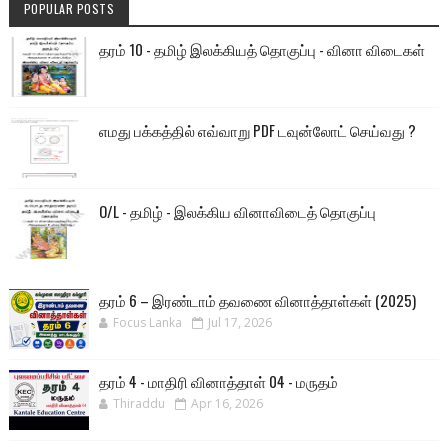
POPULAR POSTS
தரம் 10 - தமிழ் இலக்கியத் தொகுப்பு - வினா விடைகள்
எமது பக்கத்தில் எவ்வாறு PDF டவுன்லோட் செய்வது ?
O/L - தமிழ் - இலக்கிய வினாவிடைத் தொகுப்பு
தரம் 6 – இரண்டாம் தவணை வினாத்தாள்கள் (2025)
Focus Lanka
Jul 17, 2026
தரம் 4 - மாதிரி வினாத்தாள் 04 - மருதம்
Thiraddu
Apr 16, 2026