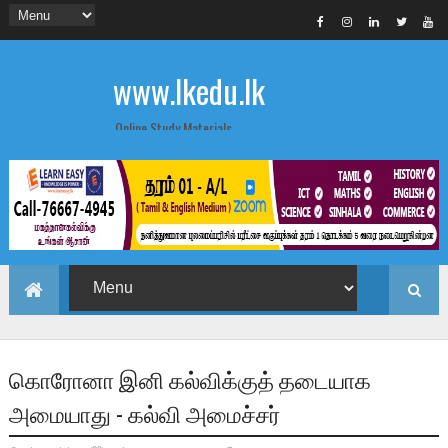
www.lkedu.lk
Online Study Materials
கொரோனா இனி கல்விக்குத் தடையாக
அமையாது - கல்வி அமைச்சர்