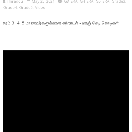
Thiraddu
May 25, 2021
G3_ERA
,
G4_ERA
,
G5_ERA
,
Grade3
,
Grade4
,
Grade5
,
Video
தரம் 3, 4, 5 மாணவர்களுக்கான சுற்றாடல் - மரஞ் செடி கொடிகள்