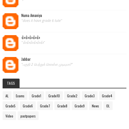
Numa Amaniya
"does it have grade 6 tute"
👍👍👍👍👍
"👍👍👍👍👍👍"
Jabbar
"பகுதி 2 பெற்றுக் கொள்ள முடியுமா?"
TAGS
AL
Exams
Grade1
Grade10
Grade2
Grade3
Grade4
Grade5
Grade6
Grade7
Grade8
Grade9
News
OL
Video
pastpapers