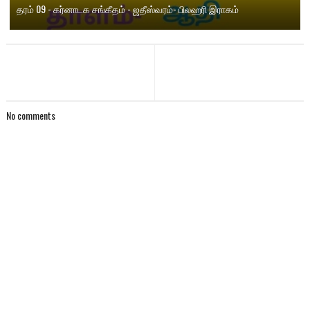
தரம் 09 - கர்னாடக சங்கீதம் - ஜதீஸ்வரம்- பிலஹரி இராகம்
No comments