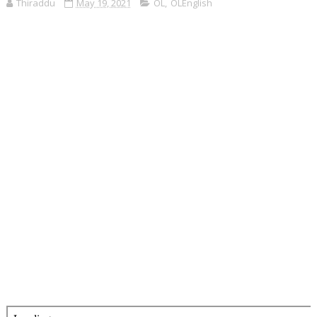
Thiraddu
May 19, 2021
OL
,
OLEnglish