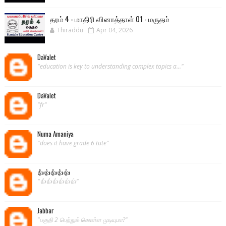
தரம் 4 - மாதிரி வினாத்தாள் 01 - மருதம்
Thiraddu
Apr 04, 2026
DaValet
"education is key to understanding complex topics a..."
DaValet
"fr"
Numa Amaniya
"does it have grade 6 tute"
👍👍👍👍👍
"👍👍👍👍👍👍"
Jabbar
"பகுதி 2 பெற்றுக் கொள்ள முடியுமா?"