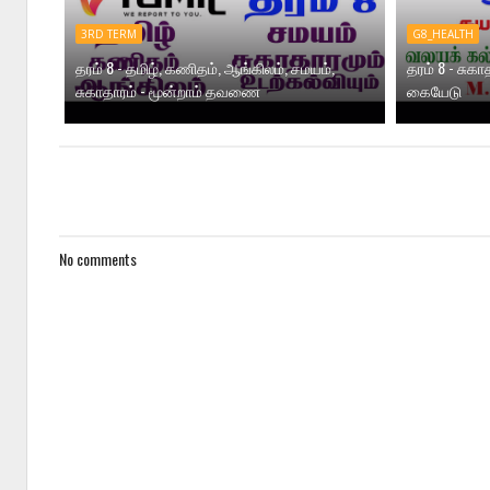
3RD TERM
G8_HEALTH
தரம் 8 - தமிழ், கணிதம், ஆங்கிலம், சமயம்,
தரம் 8 - சுகா
சுகாதாரம் - மூன்றாம் தவணை
கையேடு
No comments