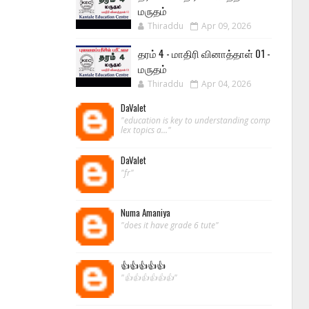
மருதம்
Thiraddu
Apr 09, 2026
தரம் 4 - மாதிரி வினாத்தாள் 01 -
மருதம்
Thiraddu
Apr 04, 2026
DaValet
"education is key to understanding comp
lex topics a..."
DaValet
"fr"
Numa Amaniya
"does it have grade 6 tute"
👍👍👍👍👍
"👍👍👍👍👍👍"