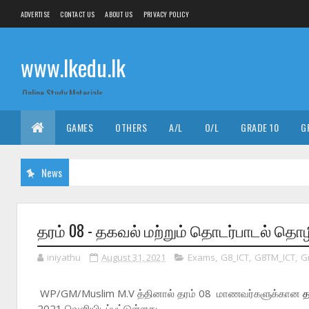
ADVERTISE
CONTACT US
ABOUT US
PRIVACY POLICY
www.lkedu.lk
Online Study Materials
GAMES
OTHERS
A/L
O/L
GRADE 10
G
News
தரம் 08 - தகவல் மற்றும் தொடர்பாடல் தொழில
iniyathu
August 31, 2021
Exams
,
G8_ICT
,
G8TM_ICT
,
G
WP/GM/Muslim M.V த்தினால் தரம் 08 மாணவர்களுக்கான
த
2021 வெளியிடப்பட்டுள்ளது.