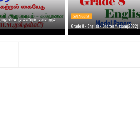
G8ENGLISH
தாரமும் உடற்கல்வியும் - சுயகற்றல்
Grade 8 - English - 3rd term exam(2022)