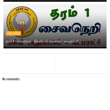
2ND TERM
தரம் 1 - சைவநெறி - இரண்டாம் தவணை - வடமராட்சி
No comments