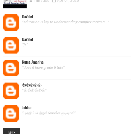
Thiraddu
Apr 04, 2026
DaValet
"education is key to understanding complex topics a..."
DaValet
"fr"
Numa Amaniya
"does it have grade 6 tute"
👍👍👍👍👍
"👍👍👍👍👍👍"
Jabbar
"பகுதி 2 பெற்றுக் கொள்ள முடியுமா?"
TAGS