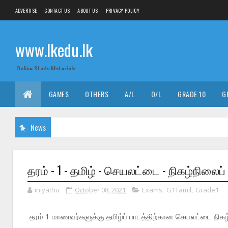
ADVERTISE
CONTACT US
ABOUT US
PRIVACY POLICY
www.lkedu.lk
Online Study Materials
GAMES
OTHERS
A/L
O/L
GRADE 10
G
News
தரம் - 1 - தமிழ் - செயலட்டை - நிகழ்நிலைப்
iniyathu
October 08, 2021
Exams
,
G1Tamil
,
Grade1
தரம் 1 மாணவர்களுக்கு தமிழ்ப் பாடத்திற்கான செயலட்டை நிகழ்ந