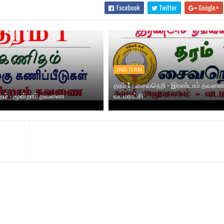
Facebook
Twitter
Google+
2ND TERM
தரம் 1 - சைவநெறி - இரண்டாம் தவணை
ிதம் - மூன்றாம் தவணை
வடமராட்சி