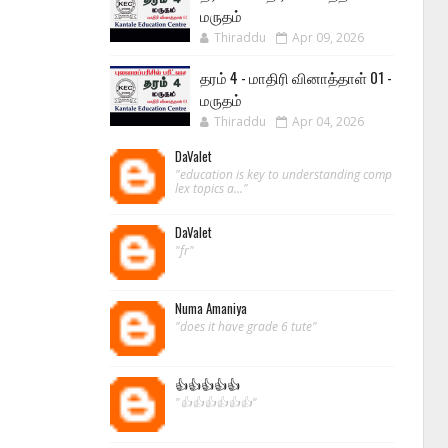
மருதம்
Thiraddu
Apr 09, 2026
தரம் 4 - மாதிரி வினாத்தாள் 01 -
மருதம்
Thiraddu
Apr 04, 2026
DaValet
"education is key to understanding comp
lex topics a..."
DaValet
"fr"
Numa Amaniya
"does it have grade 6 tute"
👍👍👍👍👍
"👍👍👍👍👍👍"