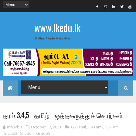
www.lkedu.lk
Online Study Materials
தரம் 3,4,5 - தமிழ் - ஒத்தகருத்துச் சொற்கள்
iniyathu
October 17, 2021
G3Tamil
,
G4Tamil
,
G5Tamil
,
Grade3
,
Grade4
,
Grade5