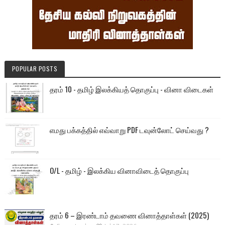
POPULAR POSTS
தரம் 10 - தமிழ் இலக்கியத் தொகுப்பு - வினா விடைகள்
எமது பக்கத்தில் எவ்வாறு PDF டவுன்லோட் செய்வது ?
O/L - தமிழ் - இலக்கிய வினாவிடைத் தொகுப்பு
தரம் 6 – இரண்டாம் தவணை வினாத்தாள்கள் (2025)