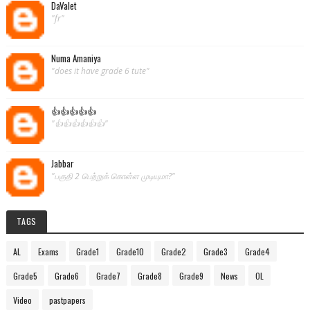
DaValet
"fr"
Numa Amaniya
"does it have grade 6 tute"
👍👍👍👍👍
"👍👍👍👍👍👍"
Jabbar
"பகுதி 2 பெற்றுக் கொள்ள முடியுமா?"
TAGS
AL
Exams
Grade1
Grade10
Grade2
Grade3
Grade4
Grade5
Grade6
Grade7
Grade8
Grade9
News
OL
Video
pastpapers