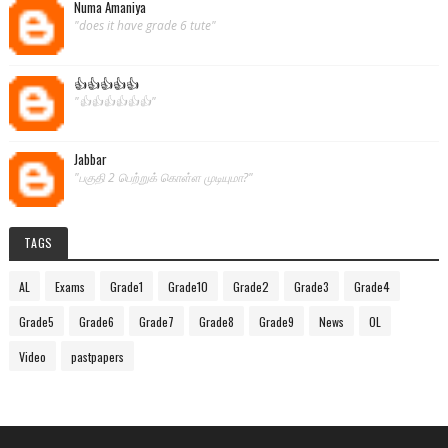
Numa Amaniya
"does it have grade 6 tute"
👍👍👍👍👍
"👍👍👍👍👍👍"
Jabbar
"பகுதி 2 பெற்றுக் கொள்ள முடியுமா?"
TAGS
AL
Exams
Grade1
Grade10
Grade2
Grade3
Grade4
Grade5
Grade6
Grade7
Grade8
Grade9
News
OL
Video
pastpapers