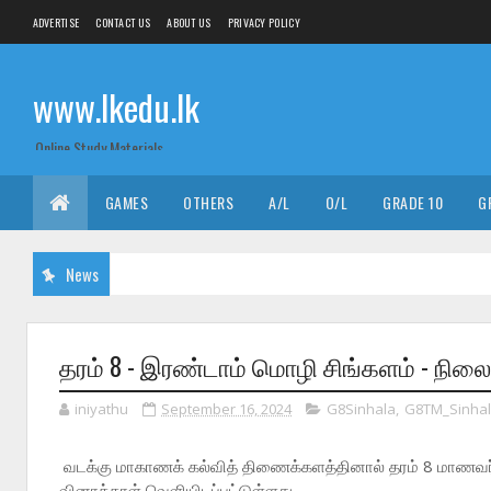
ADVERTISE
CONTACT US
ABOUT US
PRIVACY POLICY
www.lkedu.lk
Online Study Materials
GAMES
OTHERS
A/L
O/L
GRADE 10
G
News
தரம் 8 - இரண்டாம் மொழி சிங்களம் - நிலை
iniyathu
September 16, 2024
G8Sinhala
,
G8TM_Sinha
வடக்கு மாகாணக் கல்வித் திணைக்களத்தினால் தரம் 8 மாணவர்
வினாத்தாள் வெளியிடப்பட்டுள்ளது.