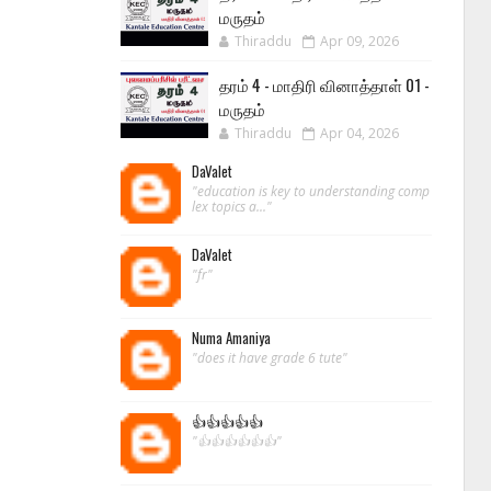
மருதம்
Thiraddu
Apr 09, 2026
தரம் 4 - மாதிரி வினாத்தாள் 01 -
மருதம்
Thiraddu
Apr 04, 2026
DaValet
"education is key to understanding comp
lex topics a..."
DaValet
"fr"
Numa Amaniya
"does it have grade 6 tute"
👍👍👍👍👍
"👍👍👍👍👍👍"