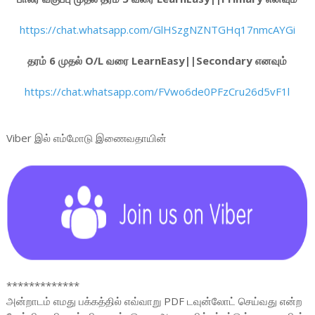
https://chat.whatsapp.com/GlHSzgNZNTGHq17nmcAYGi
தரம் 6 முதல் O/L வரை LearnEasy||Secondary எனவும்
https://chat.whatsapp.com/FVwo6de0PFzCru26d5vF1l
Viber இல் எம்மோடு இணைவதாயின்
*************
அன்றாடம் எமது பக்கத்தில் எவ்வாறு PDF டவுன்லோட் செய்வது என்ற