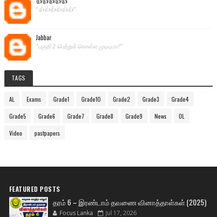
👍👍👍👍👍
"👍👍👍👍👍👍"
Jabbar
"பகுதி 2 பெற்றுக் கொள்ள முடியுமா?"
TAGS
AL
Exams
Grade1
Grade10
Grade2
Grade3
Grade4
Grade5
Grade6
Grade7
Grade8
Grade9
News
OL
Video
pastpapers
FEATURED POSTS
தரம் 6 – இரண்டாம் தவணை வினாத்தாள்கள் (2025)
Focus Lanka
Jul 17, 2026