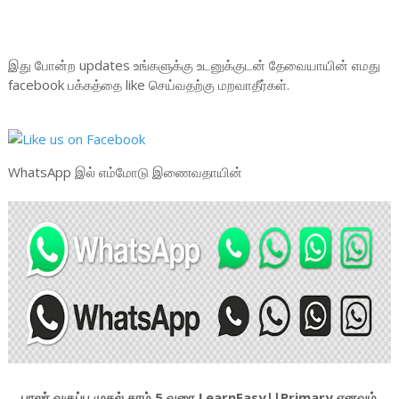
இது போன்ற updates உங்களுக்கு உடனுக்குடன் தேவையாயின் எமது
facebook பக்கத்தை like செய்வதற்கு மறவாதீர்கள்.
WhatsApp இல் எம்மோடு இணைவதாயின்
பாலர் வகுப்பு முதல் தரம் 5 வரை LearnEasy||Primary எனவும்