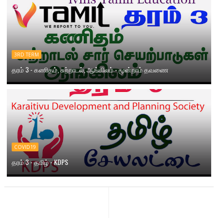
3RD TERM
தரம் 3 - கணிதம், சுற்றாடல், ஆங்கிலம் - மூன்றாம் தவணை
COVID19
தரம் 3 - தமிழ் - KDPS