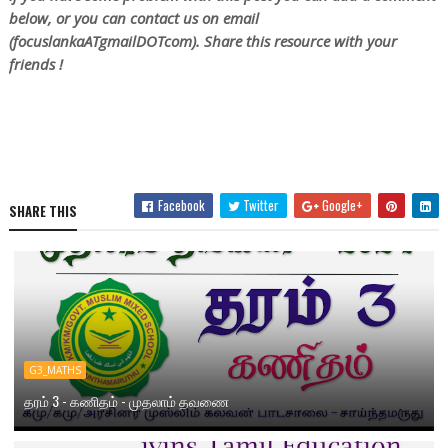
below, or you can contact us on email
(focuslankaATgmailDOTcom). Share this resource with your
friends !
Facebook
Twitter
Google+
SHARE THIS
G3_MATHS
தரம் 3 - கணிதம் - முதலாம் தவணை