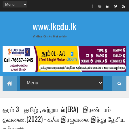
www.lkedu.lk
Online Study Materials
தரம் 3 - தமிழ் , சுற்றாடல்(ERA) - இரண்டாம்
தவணை(2022) - க/வ இரஐவலை இந்து தேசிய
கல்லுாரி