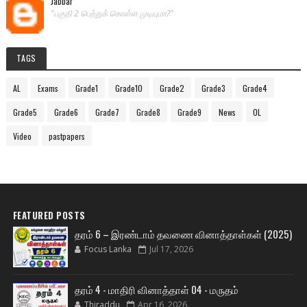
Jabbar
"பகுதி 2 பெற்றுக் கொள்ள முடியுமா?"
TAGS
AL
Exams
Grade1
Grade10
Grade2
Grade3
Grade4
Grade5
Grade6
Grade7
Grade8
Grade9
News
OL
Video
pastpapers
FEATURED POSTS
தரம் 6 – இரண்டாம் தவணை வினாத்தாள்கள் (2025)
Focus Lanka
Jul 17, 2026
தரம் 4 - மாதிரி வினாத்தாள் 04 - மருதம்
Thiraddu
Apr 16, 2026