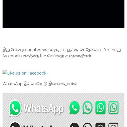
இது போன்ற updates உங்களுக்கு உடனுக்குடன் தேவையாயின் எமது
facebook பக்கத்தை like செய்வதற்கு மறவாதீர்கள்.
WhatsApp இல் எம்மோடு இணைவதாயின்