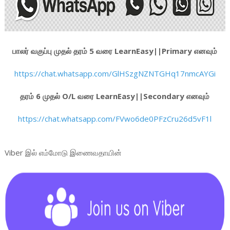
பாலர் வகுப்பு முதல் தரம் 5 வரை LearnEasy||Primary எனவும்
https://chat.whatsapp.com/GlHSzgNZNTGHq17nmcAYGi
தரம் 6 முதல் O/L வரை LearnEasy||Secondary எனவும்
https://chat.whatsapp.com/FVwo6de0PFzCru26d5vF1l
Viber இல் எம்மோடு இணைவதாயின்