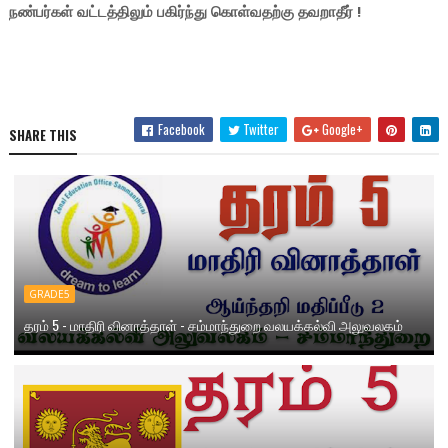
நண்பர்கள் வட்டத்திலும் பகிர்ந்து கொள்வதற்கு தவறாதீர் !
Facebook
Twitter
Google+
SHARE THIS
GRADE5
தரம் 5 - மாதிரி வினாத்தாள் - சம்மாந்துறை வலயக்கல்வி அலுவலகம்