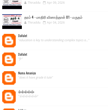
Thiraddu
Apr 09, 2026
தரம் 4 - மாதிரி வினாத்தாள் 01 - மருதம்
Thiraddu
Apr 04, 2026
DaValet
"education is key to understanding complex topics a..."
DaValet
"fr"
Numa Amaniya
"does it have grade 6 tute"
👍👍👍👍👍
"👍👍👍👍👍👍"