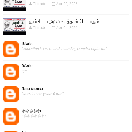
Thiraddu
Apr 09, 2026
தரம் 4 - மாதிரி வினாத்தாள் 01 - மருதம்
Thiraddu
Apr 04, 2026
DaValet
"education is key to understanding complex topics a..."
DaValet
"fr"
Numa Amaniya
"does it have grade 6 tute"
👍👍👍👍👍
"👍👍👍👍👍👍"