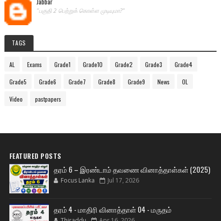
Jabbar
"பகுதி 2 பெற்றுக் கொள்ள முடியுமா?"
TAGS
AL
Exams
Grade1
Grade10
Grade2
Grade3
Grade4
Grade5
Grade6
Grade7
Grade8
Grade9
News
OL
Video
pastpapers
FEATURED POSTS
தரம் 6 – இரண்டாம் தவணை வினாத்தாள்கள் (2025)
Focus Lanka
Jul 17, 2026
தரம் 4 - மாதிரி வினாத்தாள் 04 - மருதம்
Thiraddu
Apr 16, 2026