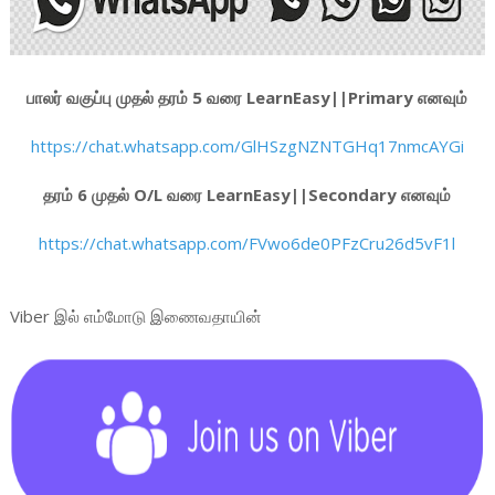
பாலர் வகுப்பு முதல் தரம் 5 வரை LearnEasy||Primary எனவும்
https://chat.whatsapp.com/GlHSzgNZNTGHq17nmcAYGi
தரம் 6 முதல் O/L வரை LearnEasy||Secondary எனவும்
https://chat.whatsapp.com/FVwo6de0PFzCru26d5vF1l
Viber இல் எம்மோடு இணைவதாயின்