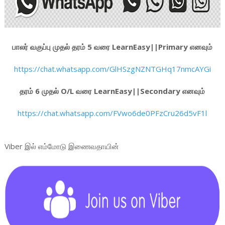
பாலர் வகுப்பு முதல் தரம் 5 வரை LearnEasy||Primary எனவும்
https://chat.whatsapp.com/GlHSzgNZNTGHq17nmcAYGi
தரம் 6 முதல் O/L வரை LearnEasy||Secondary எனவும்
https://chat.whatsapp.com/FVwo6de0PFzCru26d5vF1l
Viber இல் எம்மோடு இணைவதாயின்