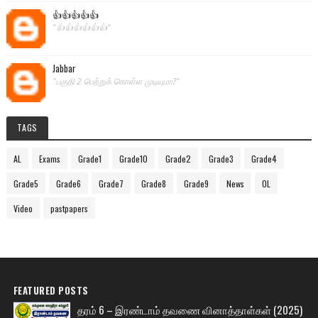
👍👍👍👍👍
"👍👍👍👍👍👍"
Jabbar
"பகுதி 2 பெற்றுக் கொள்ள முடியுமா?"
TAGS
AL
Exams
Grade1
Grade10
Grade2
Grade3
Grade4
Grade5
Grade6
Grade7
Grade8
Grade9
News
OL
Video
pastpapers
FEATURED POSTS
தரம் 6 – இரண்டாம் தவணை வினாத்தாள்கள் (2025)