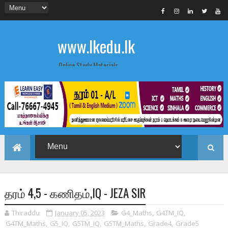
www.lkedu.lk
Online Study Materials
தரம் 4,5 - கணிதம்,IQ - JEZA SIR
Thiraddu
January 05, 2023
G4_Maths
,
G4TM_IQ
,
G4TM_Maths
,
G5_IQ
,
G5TM_IQ
,
G5TM_Maths
,
Grade4
,
Grade5