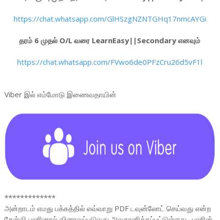
https://chat.whatsapp.com/GlHSzgNZNTGHq17nmcAYGi
தரம் 6 முதல் O/L வரை LearnEasy||Secondary எனவும்
https://chat.whatsapp.com/FVwo6de0PFzCru26d5vF1l
Viber இல் எம்மோடு இணைவதாயின்
*************
அன்றாடம் எமது பக்கத்தில் எவ்வாறு PDF டவுன்லோட் செய்வது என்ற
கேள்வி பலரினால் வினாவப்படுவது அவதானிக்கப்பட்டுள்ளது. பலரின்