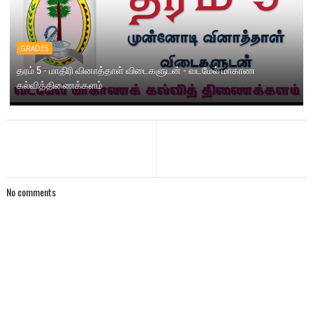
GRADE5
தரம் 5 - மாதிரி வினாத்தாள் விடைகளுடன் - வடமேல் மாகாண
கல்வித்திணைக்களம்
No comments