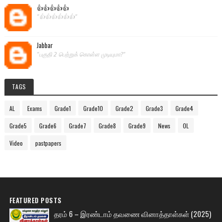
👍👍👍👍👍
"👍👍👍👍👍👍"
Jabbar
"பகுதி 2 பெற்றுக் கொள்ள முடியுமா?"
TAGS
AL
Exams
Grade1
Grade10
Grade2
Grade3
Grade4
Grade5
Grade6
Grade7
Grade8
Grade9
News
OL
Video
pastpapers
FEATURED POSTS
தரம் 6 – இரண்டாம் தவணை வினாத்தாள்கள் (2025)