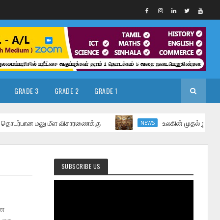
GRADE 3
GRADE 2
GRADE 1
்பான மனு மீள விசாரணைக்கு
உலகின் முதல் நூலகம் எங்கு 
NEWS
SUBSCRIBE US
்கான