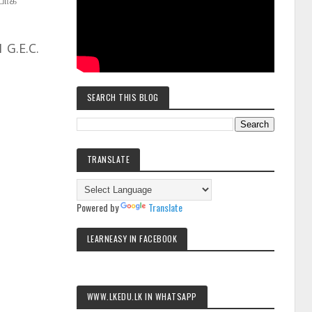
ையாக
 G.E.C.
SEARCH THIS BLOG
TRANSLATE
Powered by
Translate
LEARNEASY IN FACEBOOK
WWW.LKEDU.LK IN WHATSAPP