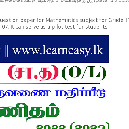
்கே இணைக்கப்பட்டுள்ளது. இது மாணவர்களுக்கு ஒரு முன்னோடி பரீட்ச
uestion paper for Mathematics subject for Grade 11
7. It can serve as a pilot test for students.