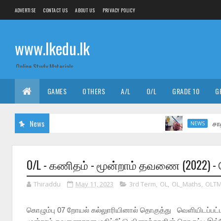
ADVERTISE
CONTACT US
ABOUT US
PRIVACY POLICY
www.lkedu.lk
Online Study Materials
GAMES
OTHERS
A/L
O/L
GRADE 10
G
News
சாதாரண தரப்
NEWS
O/L - கணிதம் - மூன்றாம் தவணை (2022) -
Thiraddu
May 11, 2023
3rd Term
,
OL
,
OL_Maths
,
OLTM
கொழும்பு 07 றோயல் கல்லுாரியினால் தொகுத்து வெளியிடப்பட்