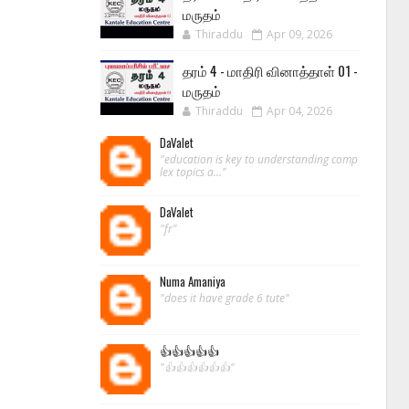
மருதம்
Thiraddu
Apr 09, 2026
தரம் 4 - மாதிரி வினாத்தாள் 01 -
மருதம்
Thiraddu
Apr 04, 2026
DaValet
"education is key to understanding comp
lex topics a..."
DaValet
"fr"
Numa Amaniya
"does it have grade 6 tute"
👍👍👍👍👍
"👍👍👍👍👍👍"