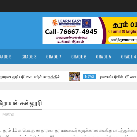
RADE 9
GRADE 8
GRADE 7
GRADE 6
GRADE 5
GRADE 4
பரீட்சை மார்ச் மாதத்தில்
புலமைப்பரிசில் பரீட்சை தொடர
NEWS
 றோயல் கல்லூரி
_Maths
ட தரம் 11
க.பொ.த
சாதாரண
தர
மாணவர்களுக்கான
கணித பாடத்துக