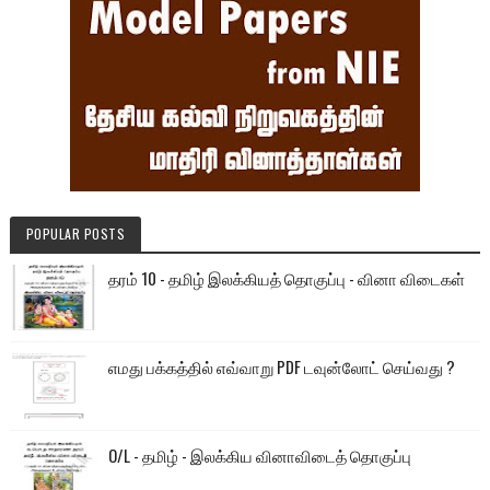
POPULAR POSTS
தரம் 10 - தமிழ் இலக்கியத் தொகுப்பு - வினா விடைகள்
எமது பக்கத்தில் எவ்வாறு PDF டவுன்லோட் செய்வது ?
O/L - தமிழ் - இலக்கிய வினாவிடைத் தொகுப்பு