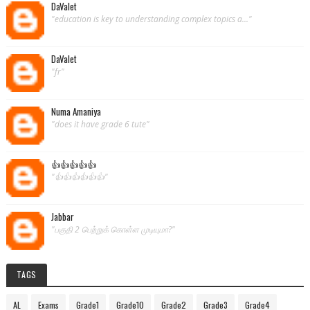
DaValet
"education is key to understanding complex topics a..."
DaValet
"fr"
Numa Amaniya
"does it have grade 6 tute"
👍👍👍👍👍
"👍👍👍👍👍👍"
Jabbar
"பகுதி 2 பெற்றுக் கொள்ள முடியுமா?"
TAGS
AL
Exams
Grade1
Grade10
Grade2
Grade3
Grade4