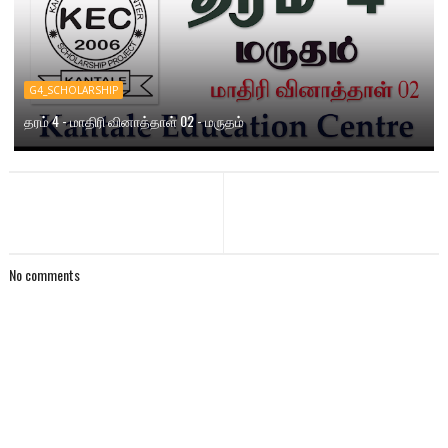
G4_SCHOLARSHIP
தரம் 4 - மாதிரி வினாத்தாள் 02 - மருதம்
No comments