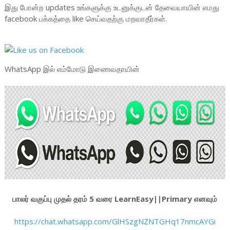
இது போன்ற updates உங்களுக்கு உடனுக்குடன் தேவையாயின் எமது
facebook பக்கத்தை like செய்வதற்கு மறவாதீர்கள்.
WhatsApp இல் எம்மோடு இணைவதாயின்
பாலர் வகுப்பு முதல் தரம் 5 வரை LearnEasy||Primary எனவும்
https://chat.whatsapp.com/GlHSzgNZNTGHq17nmcAYGi