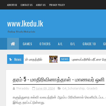
ADVERTISE
CONTACT US
ABOUT US
PRIVACY POLICY
www.lkedu.lk
Online Study Materials
GAMES
OTHERS
A/L
O/L
GRADE 10
G
ட்சை மார்ச் மாதத்தில்
News
புலமைப்பரிசில் பரீட்சை தொடர்பா
NEWS
தரம் 5 - மாதிரிவினாத்தாள் - மாணவர் ஒளி
Thiraddu
June 09, 2024
G4_Scholarship
,
Grade5
களுத்துறை கல்வி வலயத்தின் ஆரம்ப பிரிவினால் வெளியிடப்பட 
இங்கு தரப்பட்டுள்ளது.