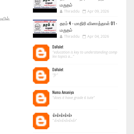
மருதம்
Thiraddu
Apr 09, 2026
ையில்.
தரம் 4 - மாதிரி வினாத்தாள் 01 -
மருதம்
Thiraddu
Apr 04, 2026
DaValet
"education is key to understanding comp
lex topics a..."
DaValet
"fr"
Numa Amaniya
"does it have grade 6 tute"
👍👍👍👍👍
"👍👍👍👍👍👍"