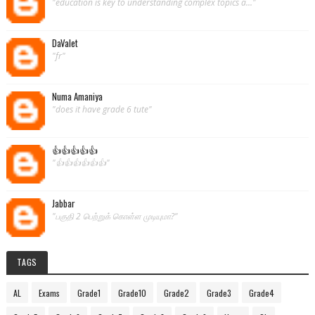
"education is key to understanding complex topics a..."
DaValet
"fr"
Numa Amaniya
"does it have grade 6 tute"
👍👍👍👍👍
"👍👍👍👍👍👍"
Jabbar
"பகுதி 2 பெற்றுக் கொள்ள முடியுமா?"
TAGS
AL
Exams
Grade1
Grade10
Grade2
Grade3
Grade4