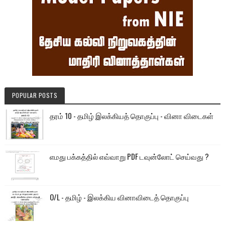
POPULAR POSTS
தரம் 10 - தமிழ் இலக்கியத் தொகுப்பு - வினா விடைகள்
எமது பக்கத்தில் எவ்வாறு PDF டவுன்லோட் செய்வது ?
O/L - தமிழ் - இலக்கிய வினாவிடைத் தொகுப்பு