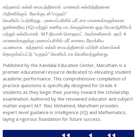
கந்தளாய் கல்வி மையத்தினால் மாணவர் கல்வித்திறனை
அதிகரிக்கும் நோக்குடன்“மருதம்”
வெளியிடப்படுகிறது. புலமைப்பரிசில் பரீட்சை மாணவர்களுக்கான
நுண்ணறிவு (IQ) மற்றும் கணித பாடங்களுக்கான ஒரு பிரபலஆசிரியர்
மற்றும் கல்வியாளர்
M.F.றியாஸ் மொஹமட்
அவர்களினால் தரம் 4
மாணவர்களுக்கு புலமைப்பரிசில் பரீட்சையை நோக்கிய
பயணமாக
கந்தளாய் கல்வி மையத்தினால்
பயிற்சி வினாக்கள்
தொகுக்கப்பட்டு “
மருதம்
” வெளியீடாக வெளிவந்துள்ளது.
Published by the Kandalai Education Center, Marutham is a
premier educational resource dedicated to elevating student
academic performance. This comprehensive compilation of
practice questions is specifically designed for Grade 4
students as they begin their journey toward the scholarship
examination. Authored by the renowned educator and subject
matter expert M.F. Riaz Mohamed, Marutham provides
expert-level guidance in Intelligence (IQ) and Mathematics,
laying a rigorous foundation for future success.