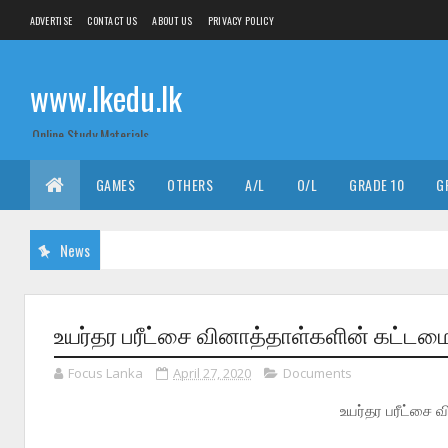
ADVERTISE
CONTACT US
ABOUT US
PRIVACY POLICY
www.lkedu.lk
Online Study Materials
GAMES
OTHERS
A/L
O/L
GRADE 10
G
News
உயர்தர பரீட்சை வினாத்தாள்களின் கட்டமைப்
Focus Lanka
April 27, 2020
Documents
உயர்தர பரீட்சை 