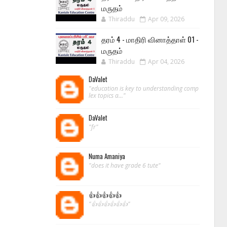
மருதம்
Thiraddu
Apr 09, 2026
தரம் 4 - மாதிரி வினாத்தாள் 01 -
மருதம்
Thiraddu
Apr 04, 2026
DaValet
"education is key to understanding comp
lex topics a..."
DaValet
"fr"
Numa Amaniya
"does it have grade 6 tute"
👍👍👍👍👍
"👍👍👍👍👍👍"