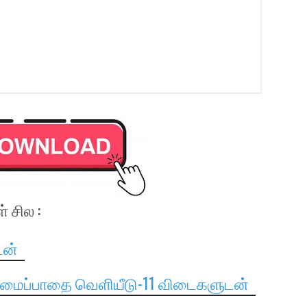
 சில :
டன்
புலமைப்பாதை வெளியீடு-11 விடைகளுடன்