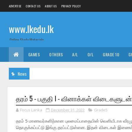
ADVERTISE
CONTACT US
ABOUT US
PRIVACY POLICY
www.lkedu.lk
Online Study Materials
GAMES
OTHERS
A/L
O/L
GRADE 10
G
News
தரம் 5 - பகுதி I - வினாக்கள் விடைகளுடன்
Focus Lanka
December 31, 2022
Grade5
தரம் 5 மாணவர்களிற்கான புலமைப்பாதையின் வெளியீடாக வீரமுன
தொகுக்கப்பட்டு இங்கு தரப்பட்டுள்ளன. இதன் விடைகள் இணைக்