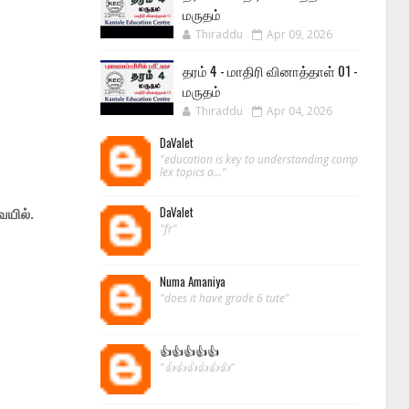
மருதம்
Thiraddu
Apr 09, 2026
தரம் 4 - மாதிரி வினாத்தாள் 01 -
மருதம்
Thiraddu
Apr 04, 2026
DaValet
"education is key to understanding comp
lex topics a..."
DaValet
ையில்.
"fr"
Numa Amaniya
"does it have grade 6 tute"
👍👍👍👍👍
"👍👍👍👍👍👍"