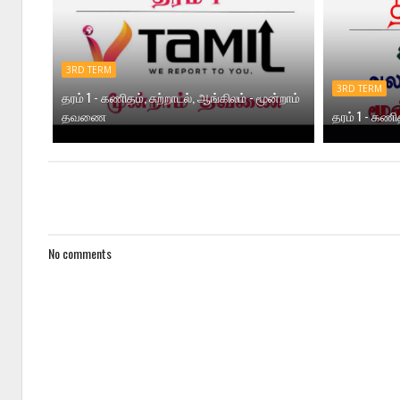
3RD TERM
3RD TERM
தரம் 1 - கணிதம், சுற்றாடல், ஆங்கிலம் - மூன்றாம்
தவணை
தரம் 1 - கண
No comments