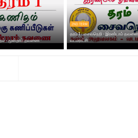
2ND TERM
தரம் 1 - சைவநெறி - இரண்டாம் தவணை
ிதம் - மூன்றாம் தவணை
வடமராட்சி