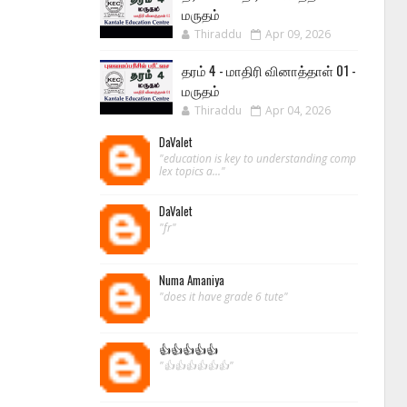
மருதம்
Thiraddu
Apr 09, 2026
தரம் 4 - மாதிரி வினாத்தாள் 01 -
மருதம்
Thiraddu
Apr 04, 2026
DaValet
"education is key to understanding comp
lex topics a..."
DaValet
"fr"
Numa Amaniya
"does it have grade 6 tute"
👍👍👍👍👍
"👍👍👍👍👍👍"