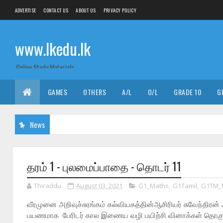
ADVERTISE
CONTACT US
ABOUT US
PRIVACY POLICY
www.lkedu.lk
Online Study Materials
GAMES
OTHERS
A/L
O/L
GRADE 10
G
News
தரம் 1 - புலமைப்பாதை - தொடர் 11
Thiraddu
August 03, 2021
G1_Maths
,
G1Tamil
,
G1TM_
வீரமுனை அறிவுச்சுரங்கம் கல்வியகத்தின்ஆசிரியர் சுவேந்திரன்
பயணமாக பேரிடர் கால இணைய வழி
பயிற்சி வினாக்கள் தொகு