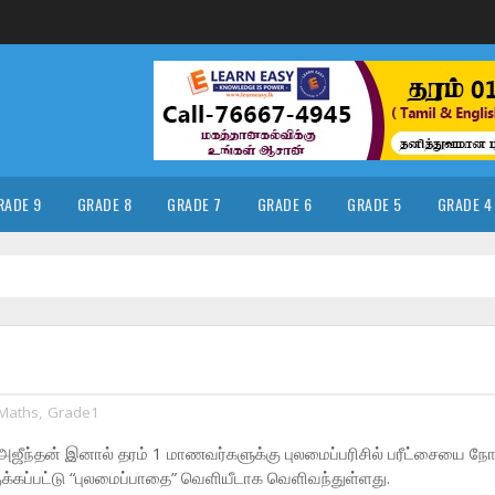
RADE 9
GRADE 8
GRADE 7
GRADE 6
GRADE 5
GRADE 4
Maths
,
Grade1
அஜீந்தன் இனால் தரம் 1 மாணவர்களுக்கு புலமைப்பரிசில்
பரீட்சையை நோ
க்கப்பட்டு “புலமைப்பாதை” வெளியீடாக வெளிவந்துள்ளது.