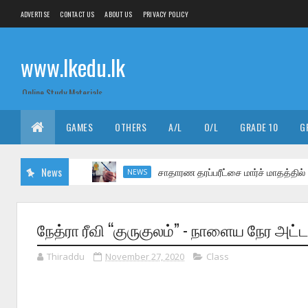
ADVERTISE
CONTACT US
ABOUT US
PRIVACY POLICY
www.lkedu.lk
Online Study Materials
GAMES
OTHERS
A/L
O/L
GRADE 10
G
News
சாதாரண தரப்பரீட்சை மார்ச் மாதத்தில்
NEWS
நேத்ரா ரீவி “குருகுலம்” - நாளைய நேர அட்
Thiraddu
November 27, 2020
Class