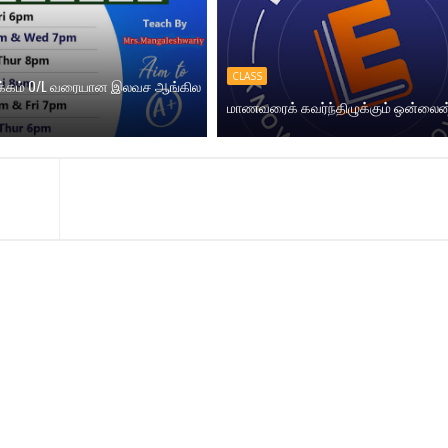
CLASS
க்கம் O/L வரையான இலவச ஆங்கில
மாணவரைக் கவர்ந்திழுக்கும் ஒன்லைன்