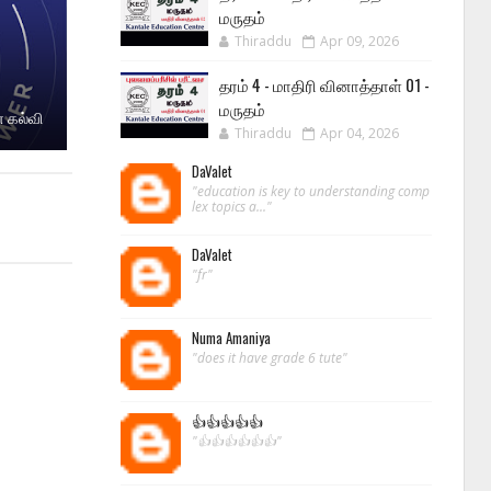
மருதம்
Thiraddu
Apr 09, 2026
தரம் 4 - மாதிரி வினாத்தாள் 01 -
மருதம்
 கல்வி
Thiraddu
Apr 04, 2026
DaValet
"education is key to understanding comp
lex topics a..."
DaValet
"fr"
Numa Amaniya
"does it have grade 6 tute"
👍👍👍👍👍
"👍👍👍👍👍👍"