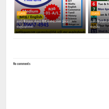
CLASS
CLASS
தரம் 6 தொடக்கம் O/L வரையான இலவச
தரம் 6 தொட
வகுப்புக்கள்
வகுப்பு
No comments