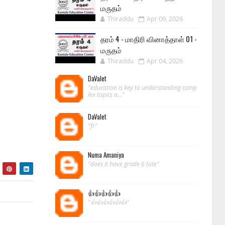
மருதம்
Thiraddu
Apr 09, 2026
தரம் 4 - மாதிரி வினாத்தாள் 01 -
மருதம்
Thiraddu
Apr 04, 2026
DaValet
"education is key to understanding comp
lex topics a..."
DaValet
"fr"
Numa Amaniya
"does it have grade 6 tute"
👍👍👍👍👍
"👍👍👍👍👍👍"