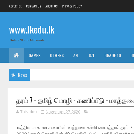
ADVERTISE
CONTACT US
ABOUT US
PRIVACY POLICY
www.lkedu.lk
Online Study Materials
GAMES
OTHERS
A/L
O/L
GRADE 10
G
News
தரம் 7 - தமிழ் மொழி - கணிப்பீடு - மாத்த
Thiraddu
November 27, 2020
மத்திய மாகாண சபையின் மாத்தளை கல்வி வலயத்தால் தரம் 7 
2020 ’ எனும் தொனியின் கீழ் வெளியிடப்பட்ட மாதிரி வினாத்தா