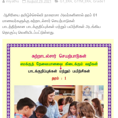
iniyathu
August 29, 2021
G1_ERA
,
G1TM_ERA
,
Grade1
ஆசிரியை தமிழ்ச்செல்வி நாகராசா அவர்களினால் தரம் 01
மாணவர்களுக்கு சுற்றாடல்சார் செயற்பாடுகள்
பாடத்திற்கான பாடக்குறிப்புக்கள் மற்றும் பயிற்சிகள் அடங்கிய
தொகுப்பு வெளியிடப்பட்டுள்ளது.