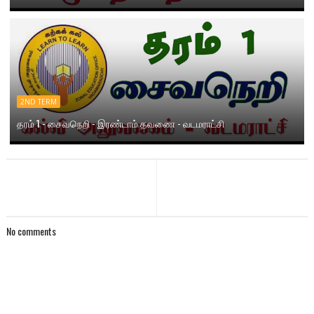
2ND TERM
தரம் 1 - சைவநெறி - இரண்டாம் தவணை - வடமராட்சி
No comments