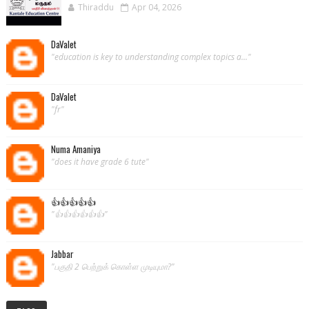
Thiraddu
Apr 04, 2026
DaValet
"education is key to understanding complex topics a..."
DaValet
"fr"
Numa Amaniya
"does it have grade 6 tute"
👍👍👍👍👍
"👍👍👍👍👍👍"
Jabbar
"பகுதி 2 பெற்றுக் கொள்ள முடியுமா?"