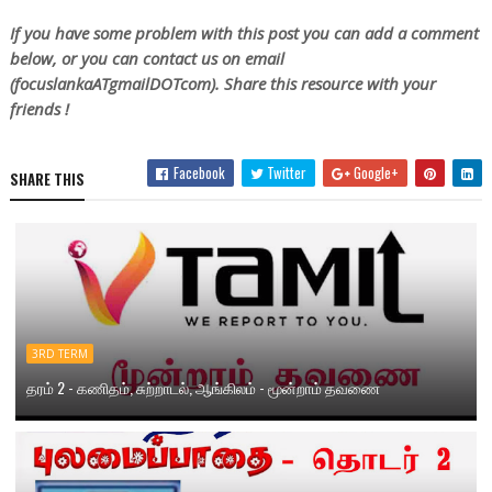
If you have some problem with this post you can add a comment
below, or you can contact us on email
(focuslankaATgmailDOTcom). Share this resource with your
friends !
Facebook
Twitter
Google+
SHARE THIS
3RD TERM
தரம் 2 - கணிதம், சுற்றாடல், ஆங்கிலம் - மூன்றாம் தவணை