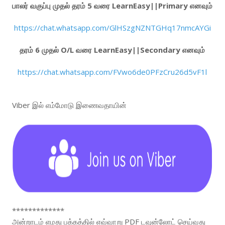
பாலர் வகுப்பு முதல் தரம் 5 வரை LearnEasy||Primary எனவும்
https://chat.whatsapp.com/GlHSzgNZNTGHq17nmcAYGi
தரம் 6 முதல் O/L வரை LearnEasy||Secondary எனவும்
https://chat.whatsapp.com/FVwo6de0PFzCru26d5vF1l
Viber இல் எம்மோடு இணைவதாயின்
*************
அன்றாடம் எமது பக்கத்தில் எவ்வாறு PDF டவுன்லோட் செய்வது