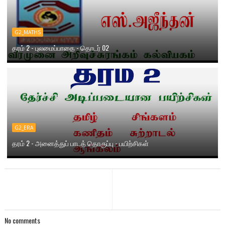
G2_MATHS
தரம் 2 - புலமைப்பாதை - தொடர் 02
G2_ERA
தரம் 2 - அனைத்துப் பாடத் தொகுப்பு - பயிற்சிகள்
No comments