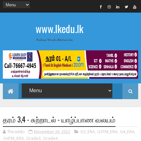
www.lkedu.lk
Online Study Materials
தரம் 3,4 - சுற்றாடல் - யாழ்ப்பாண வலயம்
Thiraddu
November 26, 2022
G3_ERA
,
G3TM_ERA
,
G4_ERA
,
G4TM_ERA
,
Grade3
,
Grade4