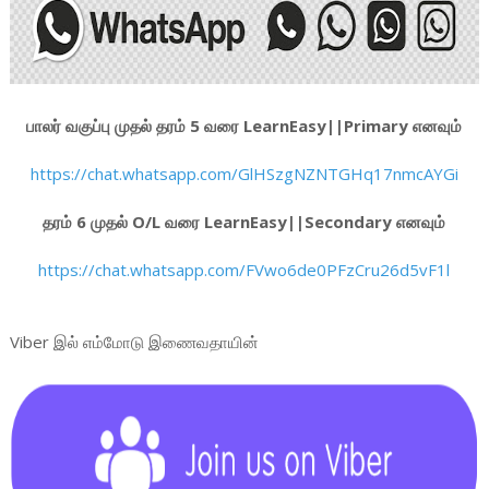
பாலர் வகுப்பு முதல் தரம் 5 வரை LearnEasy||Primary எனவும்
https://chat.whatsapp.com/GlHSzgNZNTGHq17nmcAYGi
தரம் 6 முதல் O/L வரை LearnEasy||Secondary எனவும்
https://chat.whatsapp.com/FVwo6de0PFzCru26d5vF1l
Viber இல் எம்மோடு இணைவதாயின்