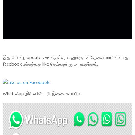
இது போன்ற updates உங்களுக்கு உடனுக்குடன் தேவையாயின் எமது
facebook பக்கத்தை like செய்வதற்கு மறவாதீர்கள்.
WhatsApp இல் எம்மோடு இணைவதாயின்