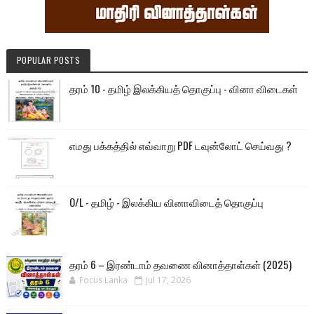
POPULAR POSTS
தரம் 10 - தமிழ் இலக்கியத் தொகுப்பு - வினா விடைகள்
எமது பக்கத்தில் எவ்வாறு PDF டவுன்லோட் செய்வது ?
O/L - தமிழ் - இலக்கிய வினாவிடைத் தொகுப்பு
தரம் 6 – இரண்டாம் தவணை வினாத்தாள்கள் (2025)
Focus Lanka
Jul 17, 2026