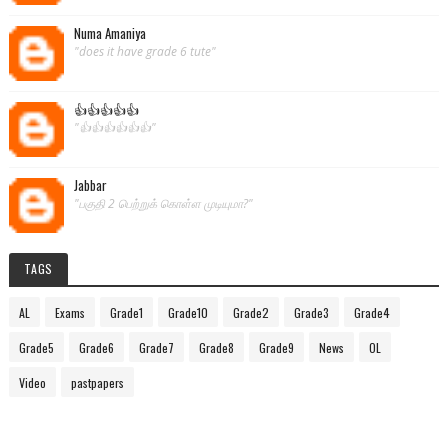
Numa Amaniya
"does it have grade 6 tute"
👍👍👍👍👍
"👍👍👍👍👍👍"
Jabbar
"பகுதி 2 பெற்றுக் கொள்ள முடியுமா?"
TAGS
AL
Exams
Grade1
Grade10
Grade2
Grade3
Grade4
Grade5
Grade6
Grade7
Grade8
Grade9
News
OL
Video
pastpapers