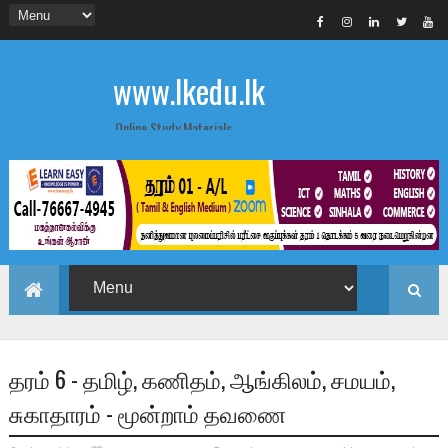
www.lkedu.lk
Online Study Materials
தரம் 6 - தமிழ், கணிதம், ஆங்கிலம், சமயம்,
சுகாதாரம் - மூன்றாம் தவணை