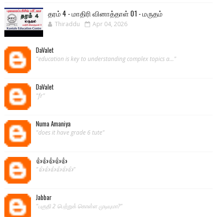
தரம் 4 - மாதிரி வினாத்தாள் 01 - மருதம்
Thiraddu
Apr 04, 2026
DaValet
"education is key to understanding complex topics a..."
DaValet
"fr"
Numa Amaniya
"does it have grade 6 tute"
👍👍👍👍👍
"👍👍👍👍👍👍"
Jabbar
"பகுதி 2 பெற்றுக் கொள்ள முடியுமா?"