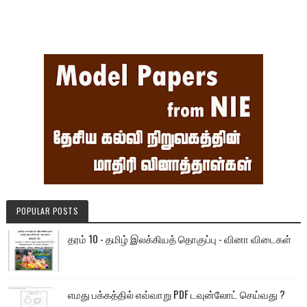
POPULAR POSTS
தரம் 10 - தமிழ் இலக்கியத் தொகுப்பு - வினா விடைகள்
எமது பக்கத்தில் எவ்வாறு PDF டவுன்லோட் செய்வது ?