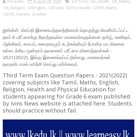
Thiraddu
August 28, 2025
3rd Term
,
G6_Health
,
G6_Maths
,
G6_Religion
,
G6English
,
G6Tamil
,
G6TM_Health
,
G6TM_Maths
,
G6TM_Saivam
,
Grade6
ஐவின்ஸ்
தொகுத்து வெளியிடப்பட்ட
செய்தி இணையத்தளத்தினால்
தரம் 6 பரீட்சைக்கு தோற்றவுள்ள மாணவர்களுக்கான தமிழ், கணிதம்,
ஆங்கிலம், சமயம், சுகாதாரமும் உடற்கல்வியும் போன்ற பாடங்களை
உள்ளடக்கிய மூன்றாம் தவணைப் பரீட்சை வினாத்தாள்கள் -
2021(2022) இங்கு இணைக்கப்பட்டுள்ளது. மாணவர்கள்
தவறவிடாமல் பயிற்சி செய்து பார்க்கவும்.
Third Term Exam Question Papers - 2021(2022)
covering subjects like Tamil, Maths, English,
Religion, Health and Physical Education for
students appearing for Grade 6 exam published
by Ivins News website is attached here. Students
should practice without fail.