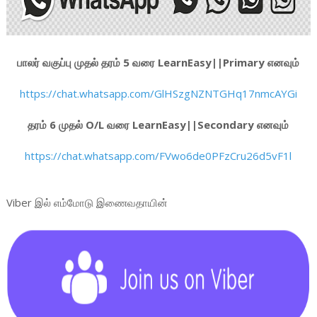
பாலர் வகுப்பு முதல் தரம் 5 வரை LearnEasy||Primary எனவும்
https://chat.whatsapp.com/GlHSzgNZNTGHq17nmcAYGi
தரம் 6 முதல் O/L வரை LearnEasy||Secondary எனவும்
https://chat.whatsapp.com/FVwo6de0PFzCru26d5vF1l
Viber இல் எம்மோடு இணைவதாயின்