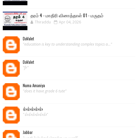
தரம் 4 - மாதிரி வினாத்தாள் 01 - மருதம்
Thiraddu
Apr 04, 2026
DaValet
"education is key to understanding complex topics a..."
DaValet
"fr"
Numa Amaniya
"does it have grade 6 tute"
👍👍👍👍👍
"👍👍👍👍👍👍"
Jabbar
"பகுதி 2 பெற்றுக் கொள்ள முடியுமா?"