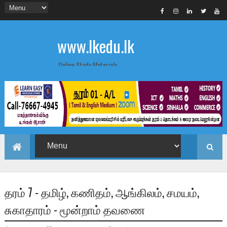
www.lkedu.lk
Online Study Materials
தரம் 7 - தமிழ், கணிதம், ஆங்கிலம், சமயம்,
சுகாதாரம் - மூன்றாம் தவணை