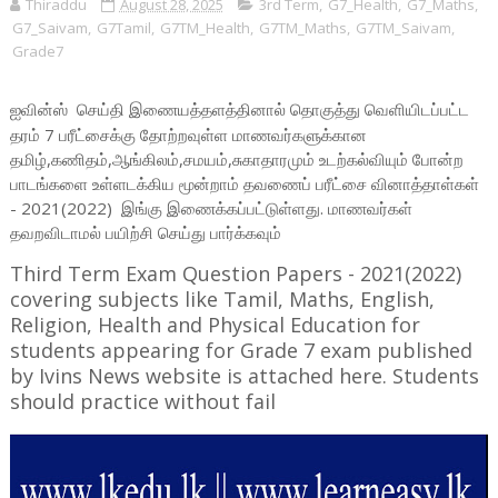
Thiraddu
August 28, 2025
3rd Term
,
G7_Health
,
G7_Maths
,
G7_Saivam
,
G7Tamil
,
G7TM_Health
,
G7TM_Maths
,
G7TM_Saivam
,
Grade7
ஐவின்ஸ்
தொகுத்து வெளியிடப்பட்ட
செய்தி இணையத்தளத்தினால்
தரம் 7 பரீட்சைக்கு தோற்றவுள்ள மாணவர்களுக்கான
தமிழ்,கணிதம்,ஆங்கிலம்,சமயம்,சுகாதாரமும் உடற்கல்வியும் போன்ற
பாடங்களை உள்ளடக்கிய மூன்றாம் தவணைப் பரீட்சை வினாத்தாள்கள்
- 2021(2022) இங்கு இணைக்கப்பட்டுள்ளது. மாணவர்கள்
தவறவிடாமல் பயிற்சி செய்து பார்க்கவும்
Third Term Exam Question Papers - 2021(2022)
covering subjects like Tamil, Maths, English,
Religion, Health and Physical Education for
students appearing for Grade 7 exam published
by Ivins News website is attached here. Students
should practice without fail