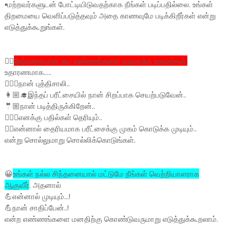
▪️மற்றவர்களுடன் போட்டியிடுவதற்காக நீங்கள் படிப்பதில்லை. உங்கள்
திறமையை வெளிப்படுத்தவும் அதை காணவுமே படிக்கிறீர்கள் என்று
எடுத்துக்கூறுங்கள்.
🙋‍♀️
நேர்மறையான சுய எண்ணங்களை உருவாக்க உதவுங்கள்.
உதாரணமாக.....
🧏🏼‍♂️நான் புத்திசாலி..
👩🏼‍🎓இந்தப் பரீட்சையில் நான் சிறப்பாக செயற்படுவேன்..
🤵🏼நான் படித்திருக்கிறேன்..
👨🏼‍⚕️எனக்கு பதில்கள் தெரியும்..
👨‍⚖️என்னால் தைரியமாக பரீட்சைக்கு முகம் கொடுக்க முடியும்..
என்று சொல்லுமாறு சொல்லிக்கொடுங்கள்.
😀
உங்கள் நல்ல சிந்தனையால் மட்டுமே நீங்கள் வெற்றியாளராக
ஆகுவீர்
. அதனால்
💪என்னால் முடியும்...!
💪நான் சாதிப்பேன்..!
என்ற எண்ணங்களை மனதிற்கு கொண்டுவருமாறு எடுத்துக்கூறலாம்.