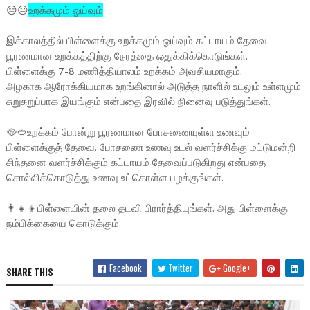
😑😐
உறக்கமும் ஓய்வும்
இக்காலத்தில் பிள்ளைக்கு உறக்கமும் ஓய்வும் கட்டாயம் தேவை.
பூரணமான உறக்கத்திற்கு நேரத்தை ஒதுக்கிக்கொடுங்கள்.
பிள்ளைக்கு 7-8 மணித்தியாலம் உறக்கம் அவசியமாகும்.
அழகாக ஆரோக்கியமாக உறங்கினால் அடுத்த நாளில் உடலும் உள்ளமும்
சுறுசுறுப்பாக இயங்கும் என்பதை இரவில் நினைவு படுத்துங்கள்.
🥘🥙உறக்கம் போன்று பூரணமான போசணையுள்ள உணவும்
பிள்ளைக்குத் தேவை. போசணை உணவு உடல் வளர்ச்சிக்கு மட்டுமன்றி
சிந்தனை வளர்ச்சிக்கும் கட்டாயம் தேவைப்படுகிறது என்பதை
சொல்லிக்கொடுத்து உணவு உட்கொள்ள பழக்குங்கள்.
👨‍👧‍👦பிள்ளையின் தலை தடவி பிரார்த்தியுங்கள். அது பிள்ளைக்கு
நம்பிக்கையை கொடுக்கும்.
Facebook
Twitter
Google+
SHARE THIS