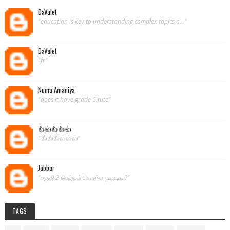
DaValet
"education is key to understanding complex topics a..."
DaValet
"fr"
Numa Amaniya
"does it have grade 6 tute"
👍👍👍👍👍
"👍👍👍👍👍👍"
Jabbar
"பகுதி 2 பெற்றுக் கொள்ள முடியுமா?"
TAGS