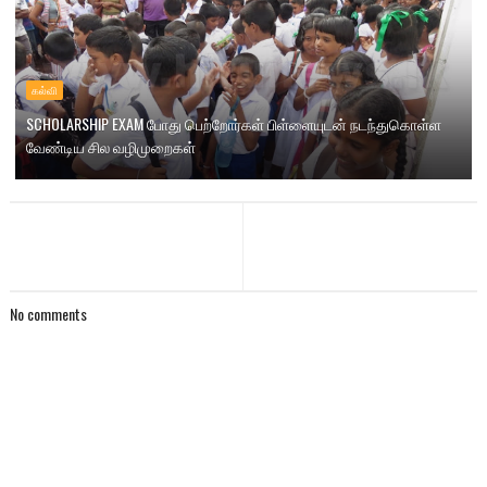
கல்வி
SCHOLARSHIP EXAM போது பெற்றோர்கள் பிள்ளையுடன் நடந்துகொள்ள
வேண்டிய சில வழிமுறைகள்
No comments