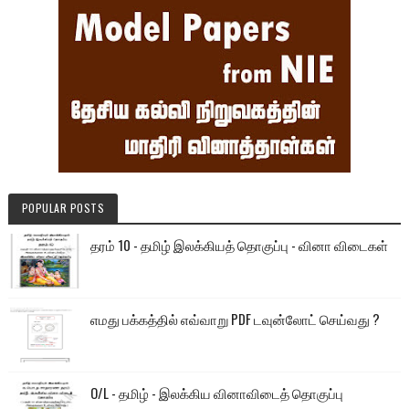
POPULAR POSTS
தரம் 10 - தமிழ் இலக்கியத் தொகுப்பு - வினா விடைகள்
எமது பக்கத்தில் எவ்வாறு PDF டவுன்லோட் செய்வது ?
O/L - தமிழ் - இலக்கிய வினாவிடைத் தொகுப்பு